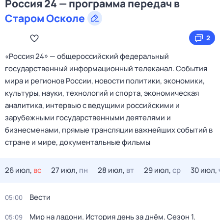
Россия 24 — программа передач в
Старом Осколе
2
«Россия 24» — общероссийский федеральный
государственный информационный телеканал. События
мира и регионов России, новости политики, экономики,
культуры, науки, технологий и спорта, экономическая
аналитика, интервью с ведущими российскими и
зарубежными государственными деятелями и
бизнесменами, прямые трансляции важнейших событий в
стране и мире, документальные фильмы
26 июл,
вс
27 июл,
пн
28 июл,
вт
29 июл,
ср
30 июл,
Вести
05:00
Мир на ладони. История день за днём
. Сезон 1
.
05:09