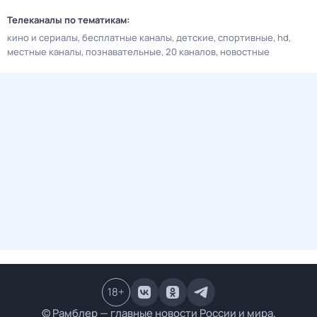
Телеканалы по тематикам:
кино и сериалы
бесплатные каналы
детские
спортивные
hd
местные каналы
познавательные
20 каналов
новостные
18
+
© Рамблер — главные новости России и мира,