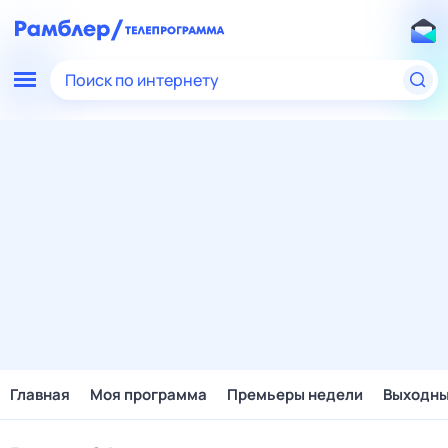
Поиск по интернету
Главная
Моя программа
Премьеры недели
Выходн