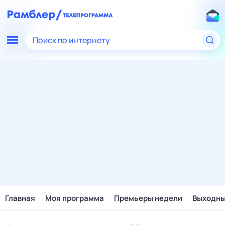
Поиск по интернету
Главная
Моя программа
Премьеры недели
Выходн