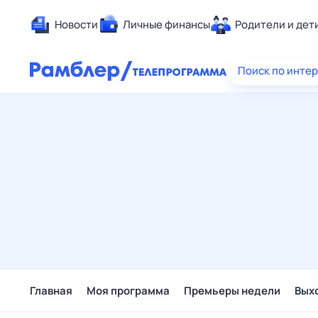
Новости
Личные финансы
Родители и дет
Здоровье
Поиск по инте
Развлечен
Дом и уют
Спорт
Карьера
Авто
Технологи
Жизненные
Сберегаем
Гороскопы
Главная
Моя программа
Премьеры недели
Вых