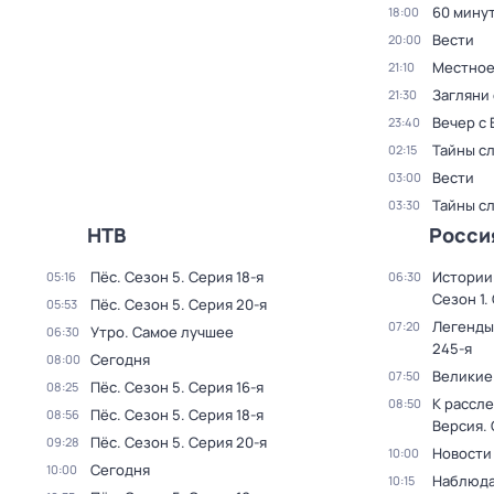
60 мину
18:00
Вести
20:00
Местное
21:10
Загляни 
21:30
Вечер с
23:40
Тайны с
02:15
Вести
03:00
Тайны с
03:30
НТВ
Росси
Пёс
. Сезон 5
. Серия 18-я
Истории
05:16
06:30
Сезон 1
.
Пёс
. Сезон 5
. Серия 20-я
05:53
Легенды
07:20
Утро. Самое лучшее
06:30
245-я
Сегодня
08:00
Великие
07:50
Пёс
. Сезон 5
. Серия 16-я
08:25
К рассле
08:50
Пёс
. Сезон 5
. Серия 18-я
08:56
Версия
.
Пёс
. Сезон 5
. Серия 20-я
09:28
Новости
10:00
Сегодня
10:00
Наблюда
10:15