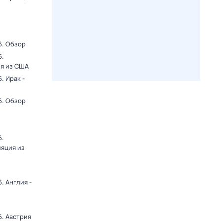
6. Обзор
6.
ия из США
. Ирак -
6. Обзор
6.
ляция из
. Англия -
. Австрия