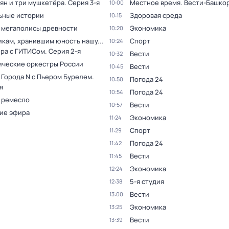
ян и три мушкетёра
. Серия 3-я
Местное время. Вести-Башко
10:00
ьные истории
Здоровая среда
10:15
 мегаполисы древности
Экономика
10:20
кам, хранившим юность нашу...
Спорт
10:24
ера с ГИТИСом
. Серия 2-я
Вести
10:32
ческие оркестры России
Вести
10:45
 Города N с Пьером Бурелем
.
Погода 24
10:50
я
Погода 24
10:54
 ремесло
Вести
10:57
ие эфира
Экономика
11:24
Спорт
11:29
Погода 24
11:42
Вести
11:45
Экономика
12:24
5-я студия
12:38
Вести
13:00
Экономика
13:25
Вести
13:39