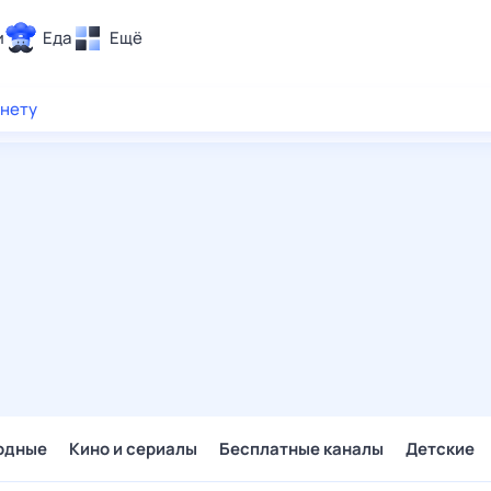
и
Еда
Ещё
Почта
рнету
ия и отдых
Поиск
Погода
ТВ-программа
и и тренды
 ситуации
 вместе
Помощь
одные
Кино и сериалы
Бесплатные каналы
Детские