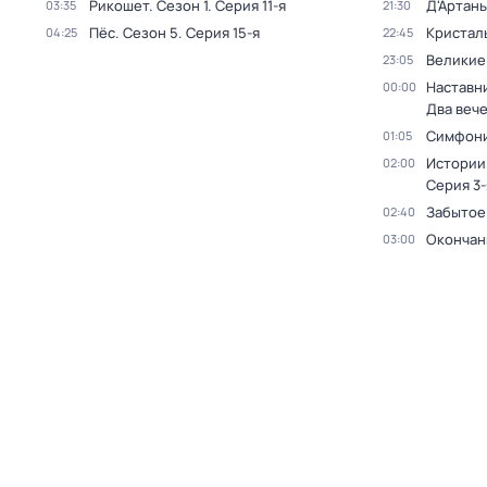
Рикошет
. Сезон 1
. Серия 11-я
Д'Артань
03:35
21:30
Пёс
. Сезон 5
. Серия 15-я
Кристал
04:25
22:45
Великие
23:05
Наставни
00:00
Два веч
Симфони
01:05
Истории
02:00
Серия 3-
Забытое
02:40
Окончан
03:00