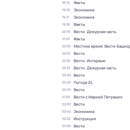
Факты
18:33
Экономика
19:30
Экономика
19:31
Факты
19:36
Вести. Дежурная часть
20:35
Факты
21:00
Местное время. Вести-Башко
22:00
Вести
22:02
Вести. Интервью
22:20
Вести. Дежурная часть
23:32
Вести
00:00
Погода 24
00:23
Вести
00:35
Вести с Марией Петрашко
01:00
Вести
02:00
Экономика
02:40
Инструкция
02:52
Вести
03:00