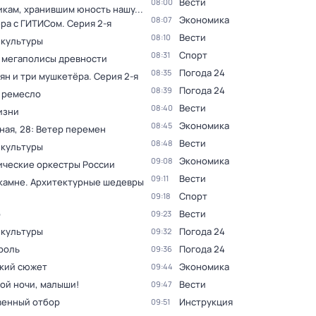
Вести
08:00
кам, хранившим юность нашу...
Экономика
08:07
ера с ГИТИСом
. Серия 2-я
Вести
08:10
 культуры
Спорт
08:31
 мегаполисы древности
Погода 24
08:35
ян и три мушкетёра
. Серия 2-я
Погода 24
08:39
 ремесло
Вести
08:40
изни
Экономика
08:45
ная, 28: Ветер перемен
Вести
08:48
 культуры
Экономика
09:08
ческие оркестры России
Вести
09:11
 камне. Архитектурные шедевры
Спорт
09:18
р
Вести
09:23
 культуры
Погода 24
09:32
роль
Погода 24
09:36
кий сюжет
Экономика
09:44
ой ночи, малыши!
Вести
09:47
венный отбор
Инструкция
09:51