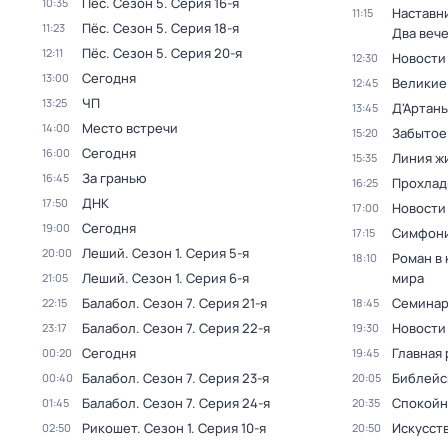
Пёс
. Сезон 5
. Серия 16-я
10:35
Наставни
11:15
Пёс
. Сезон 5
. Серия 18-я
11:23
Два веч
Пёс
. Сезон 5
. Серия 20-я
12:11
Новости
12:30
Сегодня
13:00
Великие
12:45
ЧП
13:25
Д'Артань
13:45
Место встречи
14:00
Забытое
15:20
Сегодня
16:00
Линия ж
15:35
За гранью
16:45
Прохлад
16:25
ДНК
17:50
Новости
17:00
Сегодня
19:00
Симфони
17:15
Леший
. Сезон 1
. Серия 5-я
20:00
Роман в
18:10
Леший
. Сезон 1
. Серия 6-я
мира
21:05
Балабол
. Сезон 7
. Серия 21-я
Семина
22:15
18:45
Балабол
. Сезон 7
. Серия 22-я
Новости
23:17
19:30
Сегодня
Главная 
00:20
19:45
Балабол
. Сезон 7
. Серия 23-я
Библейс
00:40
20:05
Балабол
. Сезон 7
. Серия 24-я
Спокойн
01:45
20:35
Рикошет
. Сезон 1
. Серия 10-я
Искусст
02:50
20:50