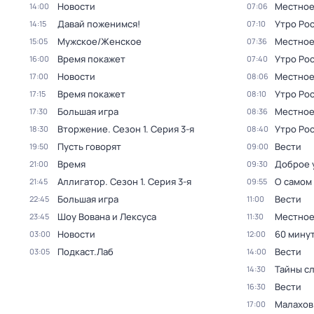
Новости
Местное
14:00
07:06
Давай поженимся!
Утро Ро
14:15
07:10
Мужское/Женское
Местное
15:05
07:36
Время покажет
Утро Ро
16:00
07:40
Новости
Местное
17:00
08:06
Время покажет
Утро Ро
17:15
08:10
Большая игра
Местное
17:30
08:36
Вторжение
. Сезон 1
. Серия 3-я
Утро Ро
18:30
08:40
Пусть говорят
Вести
19:50
09:00
Время
Доброе 
21:00
09:30
Аллигатор
. Сезон 1
. Серия 3-я
О самом
21:45
09:55
Большая игра
Вести
22:45
11:00
Шоу Вована и Лексуса
Местное
23:45
11:30
Новости
60 мину
03:00
12:00
Подкаст.Лаб
Вести
03:05
14:00
Тайны с
14:30
Вести
16:30
Малахов
17:00