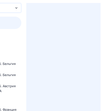
пт
1 авг,
сб
2 авг,
вс
3 авг,
пн
4 авг,
вт
Вчера
Сегод
. Бельгия
. Бельгия
. Австрия
А
6. Франция