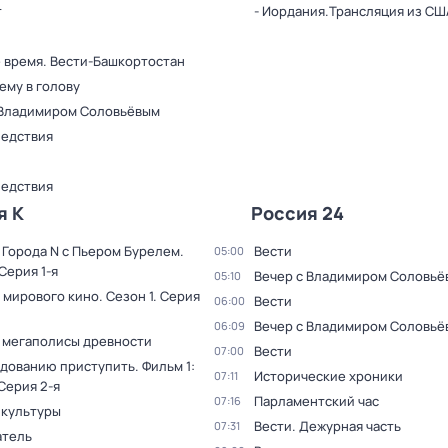
т
- Иордания.Трансляция из СШ
 время. Вести-Башкортостан
ему в голову
 Владимиром Соловьёвым
ледствия
ледствия
я К
Россия 24
 Города N с Пьером Бурелем
.
Вести
05:00
 Серия 1-я
Вечер с Владимиром Соловьё
05:10
 мирового кино
. Сезон 1
. Серия
Вести
06:00
Вечер с Владимиром Соловьё
06:09
 мегаполисы древности
Вести
07:00
дованию приступить. Фильм 1:
Исторические хроники
07:11
 Серия 2-я
Парламентский час
07:16
 культуры
Вести. Дежурная часть
07:31
тель