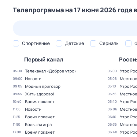
Телепрограмма на 17 июня 2026 года 
23 июл,
чт
24 июл,
пт
25 июл,
сб
26 июл,
вс
Спортивные
Детские
Сериалы
Первый канал
Росси
Телеканал «Доброе утро»
Утро Ро
05:00
05:00
Новости
Местное
09:00
05:06
Модный приговор
Утро Ро
09:05
05:10
Жить здорово!
Местное
09:55
05:36
Время покажет
Утро Ро
10:40
05:40
Новости
Местное
11:00
06:06
Время покажет
Утро Ро
11:25
06:10
Большая игра
Местное
11:50
06:36
Время покажет
Утро Ро
13:00
06:40