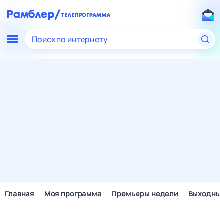
Поиск по интернету
Главная
Моя программа
Премьеры недели
Выходн