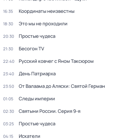
Координаты неизвестны
16:35
Это мы не проходили
18:30
Простые чудеса
20:30
Бесогон TV
21:30
Русский ковчег с Яном Таксюром
22:40
День Патриарха
23:40
От Валаама до Аляски: Святой Герман
23:50
Следы империи
01:05
Святыни России
. Серия 9-я
02:30
Простые чудеса
03:25
Искатели
04:15