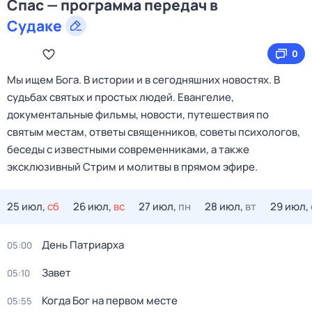
Спас — программа передач в
Судаке
0
Мы ищем Бога. В истории и в сегодняшних новостях. В
судьбах святых и простых людей. Евангелие,
документальные фильмы, новости, путешествия по
святым местам, ответы священников, советы психологов,
беседы с известными современниками, а также
эксклюзивный Стрим и молитвы в прямом эфире.
25 июл,
сб
26 июл,
вс
27 июл,
пн
28 июл,
вт
29 июл,
День Патриарха
05:00
Зaвeт
05:10
Когда Бог на первом месте
05:55