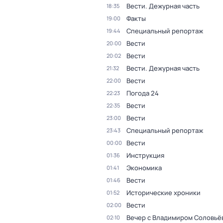
Вести. Дежурная часть
18:35
Факты
19:00
Специальный репортаж
19:44
Вести
20:00
Вести
20:02
Вести. Дежурная часть
21:32
Вести
22:00
Погода 24
22:23
Вести
22:35
Вести
23:00
Специальный репортаж
23:43
Вести
00:00
Инструкция
01:36
Экономика
01:41
Вести
01:46
Исторические хроники
01:52
Вести
02:00
Вечер с Владимиром Соловьё
02:10