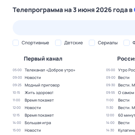
Телепрограмма на 3 июня 2026 года в
25 июл,
сб
26 июл,
вс
27 июл,
пн
28 июл,
вт
Спортивные
Детские
Сериалы
Первый канал
Росси
Телеканал «Доброе утро»
Утро Ро
05:00
05:00
Новости
Вести
09:00
09:00
Модный приговор
Вести. 
09:25
09:30
Жить здорово!
О самом
10:15
09:55
Время покажет
Вести
11:00
11:00
Новости
Вести. 
12:00
11:30
Время покажет
60 мину
12:15
12:00
Большая игра
Вести
14:00
14:00
Новости
Кулагин
15:00
14:30