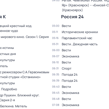
Регби. Чемпионат России. «К
04:00
Яр» (Красноярск) – «Енисей-
(Красноярск)
я К
Россия 24
ецкий крестный ход.
Вести
05:00
енное чудо
Исторические хроники
05:11
 мирового кино
. Сезон 1
. Серия
Парламентский час
05:16
Вести. Дежурная часть
05:31
ах истины
Вести
06:00
астных дня
Экономика
06:07
 культуры
Вести
06:10
тель
Спорт
06:31
 с режиссером С.А.Герасимовым
Погода 24
06:35
ртной студии «Останкино»
Погода 24
06:39
 культуры
Вести
06:40
. Подробно
Экономика
06:45
др Пушкин. Ближний круг
.
Вести
06:48
 Серия 2-я
Экономика
07:08
 Белкина. Метель