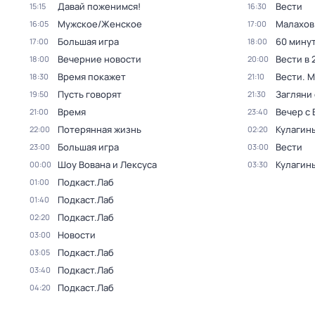
Давай поженимся!
Вести
15:15
16:30
Мужское/Женское
Малахов
16:05
17:00
Большая игра
60 мину
17:00
18:00
Вечерние новости
Вести в 
18:00
20:00
Время покажет
Вести. 
18:30
21:10
Пусть говорят
Загляни 
19:50
21:30
Время
Вечер с
21:00
23:40
Потерянная жизнь
Кулагин
22:00
02:20
Большая игра
Вести
23:00
03:00
Шоу Вована и Лексуса
Кулагин
00:00
03:30
Подкаст.Лаб
01:00
Подкаст.Лаб
01:40
Подкаст.Лаб
02:20
Новости
03:00
Подкаст.Лаб
03:05
Подкаст.Лаб
03:40
Подкаст.Лаб
04:20