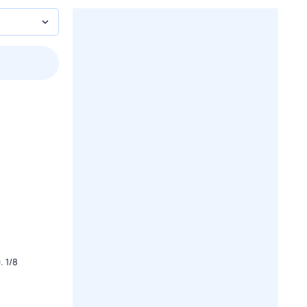
3 авг,
пн
4 авг,
вт
5 авг,
ср
6 авг,
чт
Вчера
Сегодня
 1/8