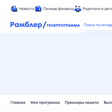
Новости
Личные финансы
Родители и дет
Здоровье
Поиск по инте
Развлечен
Дом и уют
Спорт
Карьера
Авто
Технологи
Жизненные
Сберегаем
Гороскопы
Главная
Моя программа
Премьеры недели
Вых