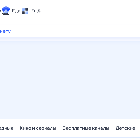
и
Еда
Ещё
Почта
рнету
ия и отдых
Поиск
Погода
ТВ-программа
и и тренды
 ситуации
 вместе
Помощь
одные
Кино и сериалы
Бесплатные каналы
Детские