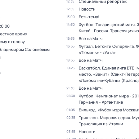
Специальный репортаж
12:35
Новости
12:55
Есть тема!
13:00
т
Футбол. Товарищеский матч.
14:30
20:00
Китай - Россия. Трансляция из
Местное время
Все на Матч!
16:35
ему в голову
Футзал. Бетсити Суперлига. Ф
16:55
 Владимиром Соловьёвым
«Тюмень» - «Ухта»
ы
Все на Матч!
18:55
Баскетбол. Единая лига ВТБ. М
19:25
ы
место. «Зенит» (Санкт-Петерб
«Локомотив-Кубань» (Красно
Все на Матч!
21:30
Футбол. Чемпионат мира - 201
22:30
Германия – Аргентина
Бильярд. «Кубок мэра Москвы
01:05
Триатлон. Мировая серия. Му
02:35
Трансляция из Италии
Новости
03:55