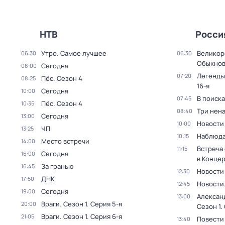
НТВ
Росси
Утро. Самое лучшее
Великор
06:30
06:30
Обыкнов
Сегодня
08:00
Легенды
07:20
Пёс
. Сезон 4
08:25
16-я
Сегодня
10:00
В поиск
07:45
Пёс
. Сезон 4
10:35
Три нен
08:40
Сегодня
13:00
Новости
10:00
ЧП
13:25
Наблюда
10:15
Место встречи
14:00
Встреча
11:15
Сегодня
16:00
в Конце
За гранью
16:45
Новости
12:30
ДНК
17:50
Новости
12:45
Сегодня
19:00
Алексан
13:00
Враги
. Сезон 1
. Серия 5-я
20:00
Сезон 1
.
Враги
. Сезон 1
. Серия 6-я
21:05
Повести
13:40