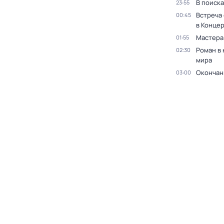
В поиск
23:55
Встреча
00:45
в Конце
Мастера
01:55
Роман в
02:30
мира
Окончан
03:00