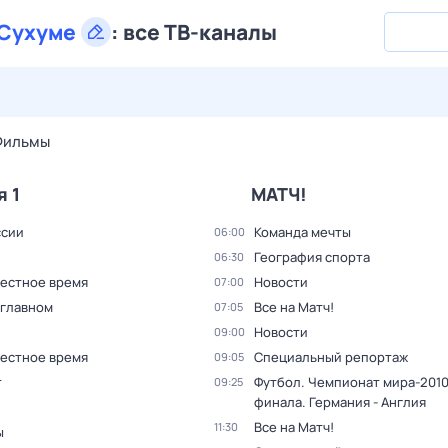
Сухуме
:
все ТВ-каналы
29 июл,
ср
30 июл,
чт
31 июл,
пт
1 авг,
сб
2 авг,
вс
Фильмы
я 1
МАТЧ!
ссии
Команда мечты
06:00
География спорта
06:30
Местное время
Новости
07:00
 главном
Все на Матч!
07:05
Новости
09:00
Местное время
Специальный репортаж
09:05
т
Футбол. Чемпионат мира-2010.
09:25
финала. Германия - Англия
Все на Матч!
11:30
ы