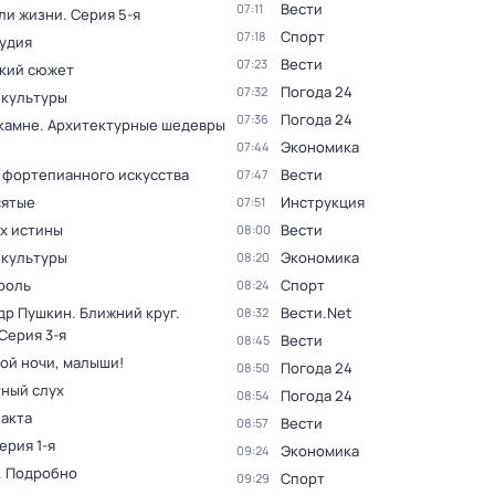
Вести
07:11
ли жизни
. Серия 5-я
Спорт
07:18
тудия
Вести
07:23
кий сюжет
Погода 24
07:32
 культуры
Погода 24
07:36
 камне. Архитектурные шедевры
Экономика
07:44
 фортепианного искусства
Вести
07:47
ятые
Инструкция
07:51
ах истины
Вести
08:00
 культуры
Экономика
08:20
роль
Спорт
08:24
др Пушкин. Ближний круг
.
Вести.Net
08:32
 Серия 3-я
Вести
08:45
ой ночи, малыши!
Погода 24
08:50
ный слух
Погода 24
08:54
факта
Вести
08:57
Серия 1-я
Экономика
09:24
. Подробно
Спорт
09:29