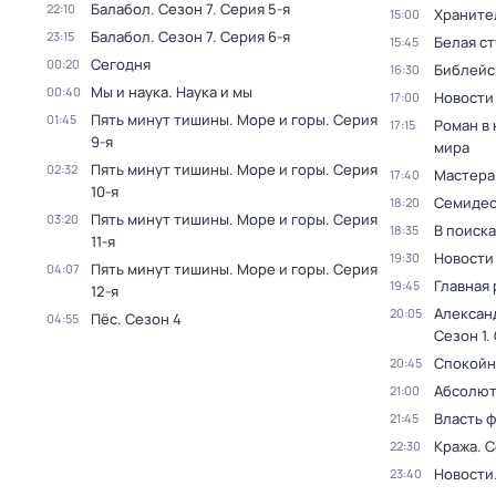
Балабол
. Сезон 7
. Серия 5-я
22:10
Храните
15:00
Балабол
. Сезон 7
. Серия 6-я
23:15
Белая с
15:45
Сегодня
00:20
Библейс
16:30
Мы и наука. Наука и мы
00:40
Новости
17:00
Пять минут тишины. Море и горы
. Серия
01:45
Роман в
17:15
9-я
мира
Пять минут тишины. Море и горы
. Серия
02:32
Мастера
17:40
10-я
Семидес
18:20
Пять минут тишины. Море и горы
. Серия
03:20
В поиск
18:35
11-я
Новости
19:30
Пять минут тишины. Море и горы
. Серия
04:07
Главная 
19:45
12-я
Алексан
20:05
Пёс
. Сезон 4
04:55
Сезон 1
.
Спокойн
20:45
Абсолют
21:00
Власть 
21:45
Кража
. 
22:30
Новости
23:40