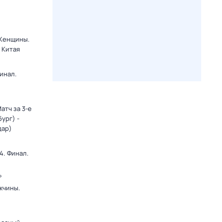
 Женщины.
 Китая
инал.
атч за 3-е
ург) -
дар)
4. Финал.
»
жчины.