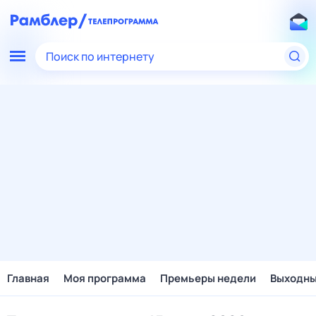
Поиск по интернету
Главная
Моя программа
Премьеры недели
Выходн