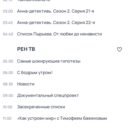
Анна-детективъ
. Сезон 2
. Серия 21-я
03:00
Анна-детективъ
. Сезон 2
. Серия 22-я
03:45
Список Пырьева. От любви до ненависти
04:40
РЕН ТВ
Самые шoкиpующие гипотезы
05:00
С бодрым утром!
06:00
Новости
08:30
Документальный спецпроект
09:00
Зacекрeченные cписки
10:00
«Как устроен мир» с Тимофеем Баженовым
11:00