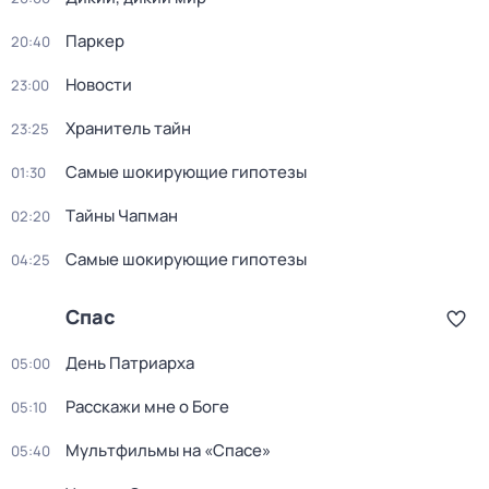
Паркер
20:40
Новости
23:00
Хранитель тайн
23:25
Самые шoкиpующие гипотезы
01:30
Тaйны Чапман
02:20
Самые шoкиpующие гипотезы
04:25
Спас
Дeнь Патриаpха
05:00
Расскажи мне о Боге
05:10
Мультфильмы на «Спасе»
05:40