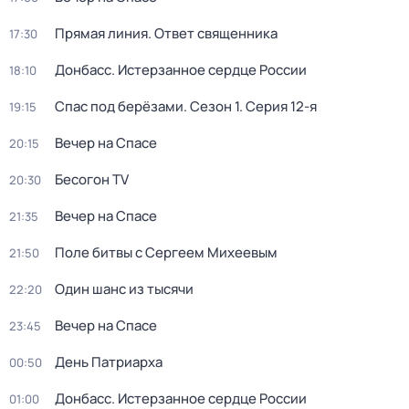
Прямая линия. Ответ священника
17:30
Донбасс. Истерзанное сердце России
18:10
Спас под берёзами
. Сезон 1
. Серия 12-я
19:15
Вечер на Спасе
20:15
Бесогон TV
20:30
Вечер на Спасе
21:35
Поле битвы с Сергеем Михеевым
21:50
Один шанс из тысячи
22:20
Вечер на Спасе
23:45
Дeнь Патриаpха
00:50
Донбасс. Истерзанное сердце России
01:00