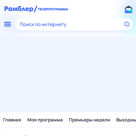
Поиск по интернету
Главная
Моя программа
Премьеры недели
Выходн