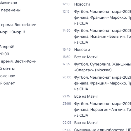
Мясников
Новости
12:10
 перемены
Футбол. Чемпионат мира-2026
12:15
финала. Франция - Марокко. 
из США
 время. Вести-Коми
Футбол. Чемпионат мира-2026
14:30
мор!! Юмор!!!
финала. Испания - Бельгия. Т
из США
Андрей!
Новости
16:45
20:00
Все на Матч!
16:50
 время. Вести-Коми
Футбол. Суперлига. Женщины.
17:55
й мечты
«Спартак» (Москва)
роме нас
Футбол. Чемпионат мира-2026
20:00
й билет
финала. Франция - Марокко. 
из США
Все на Матч!
22:15
Футбол. Чемпионат мира-2026
23:00
финала. Норвегия - Англия. Т
из США
Все на Матч!
02:05
Смешанные единоборства. UF
03:00