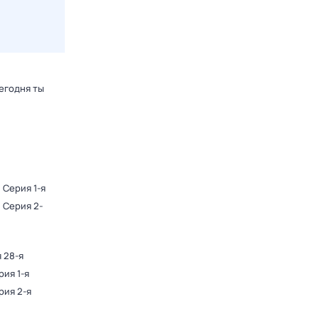
егодня ты
. Серия 1-я
. Серия 2-
я 28-я
рия 1-я
рия 2-я