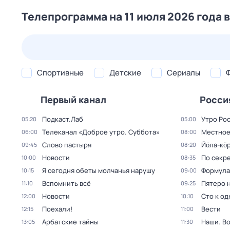
Телепрограмма на 11 июля 2026 года 
26 июл,
вс
27 июл,
пн
28 июл,
вт
29 июл,
ср
Спортивные
Детские
Сериалы
Первый канал
Росси
Подкаст.Лаб
Утро Ро
05:20
05:00
Телеканал «Доброе утро. Суббота»
Местное
06:00
08:00
Слово пастыря
Йӧла-кӧ
09:45
08:20
Новости
По секре
10:00
08:35
Я сегодня обеты молчанья нарушу
Формула
10:15
09:00
Вспомнить всё
Пятеро 
11:10
09:25
Новости
Сто к о
12:00
10:10
Поехали!
Вести
12:15
11:00
Арбатские тайны
Наши. В
13:05
11:30