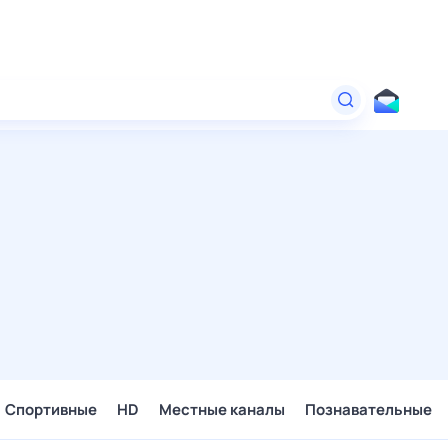
Спортивные
HD
Местные каналы
Познавательные