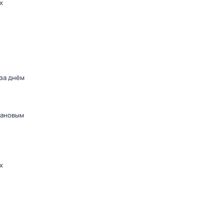
х
 за днём
дановым
х