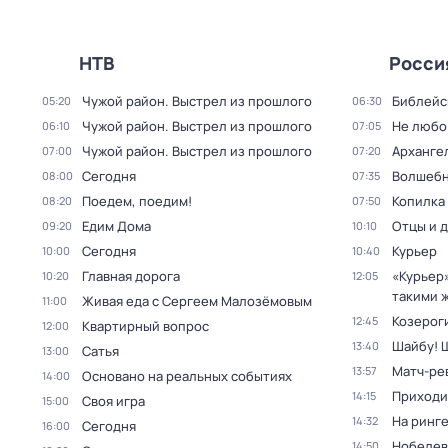
НТВ
Росси
Чужой район. Выстрел из прошлого
Библейс
05:20
06:30
Чужой район. Выстрел из прошлого
Не любо
06:10
07:05
Чужой район. Выстрел из прошлого
Арханге
07:00
07:20
Сегодня
Волшебн
08:00
07:35
Поедем, поедим!
Копилка
08:20
07:50
Едим Дома
Отцы и 
09:20
10:10
Сегодня
Курьер
10:00
10:40
Главная дорога
«Курьер
10:20
12:05
такими ж
Живая еда с Сергеем Малозёмовым
11:00
Козероги
12:45
Квартирный вопрос
12:00
Шайбу! 
13:40
Сатья
13:00
Матч-ре
13:57
Основано на реальных событиях
14:00
Приходи
14:15
Своя игра
15:00
На ринг
14:32
Сегодня
16:00
Нобелев
14:50