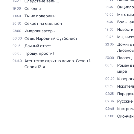
Следствие вели...
16:20
Энцикло
15:35
Сегодня
19:00
Мы с вам
16:05
Ты не поверишь!
19:40
Большая
17:35
Секрет на миллион
20:50
Новости
19:30
Импровизаторы
23:00
Мы, ниж
19:45
Федя. Народный футболист
00:00
Дожить 
22:05
Дачный ответ
02:15
Лиознов
Прошу, прости!
03:05
Пловец
23:00
Агентство скрытых камер
. Сезон 1
.
04:40
Роман в
00:15
Серия 12-я
мира
Козероги
00:40
Искател
01:35
Парадокс
02:25
Русские
02:36
Костром
02:48
Окончан
03:00