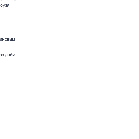
оуэя.
дановым
 за днём