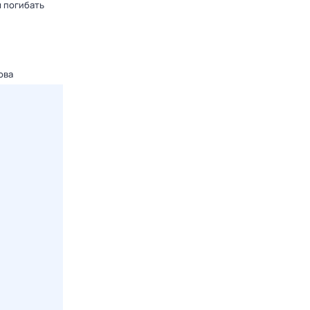
 погибать
ова