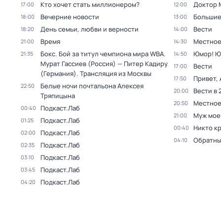
Кто хочет стать миллионером?
Доктор 
17:00
12:00
Вечерние новости
Большие
18:00
13:00
День семьи, любви и верности
Вести
18:20
14:00
Время
Местное
21:00
14:30
Бокс. Бой за титул чемпиона мира WBA.
Юмор! Ю
21:35
14:50
Мурат Гассиев (Россия) — Питер Кадиру
Вести
17:00
(Германия). Трансляция из Москвы
Привет, 
17:50
Белые ночи почтальона Алексея
22:50
Вести в 
20:00
Тряпицына
Местное
20:50
Подкаст.Лаб
00:40
Муж мое
21:00
Подкаст.Лаб
01:25
Никто к
00:40
Подкаст.Лаб
02:00
Обратны
04:10
Подкаст.Лаб
02:35
Подкаст.Лаб
03:10
Подкаст.Лаб
03:45
Подкаст.Лаб
04:20