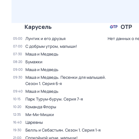
Карусель
ОТР
Лунтик и его друзья
Нет данных о п
05:00
С добрым утром, малыши!
07:00
Маша и Медведь
07:30
Бумажки
08:20
Маша и Медведь
09:00
Маша и Медведь. Песенки для малышей
.
09:30
Сезон 1
. Серия 6-я
Маша и Медведь
09:40
Парк Турум-бурум
. Серия 7-я
10:15
Команда Флоры
10:20
Ми-Ми-Мишки
12:35
Царевны
16:40
Белль и Себастьян
. Сезон 1
. Серия 1-я
19:30
Спокойной ночи, малыши!
21:00