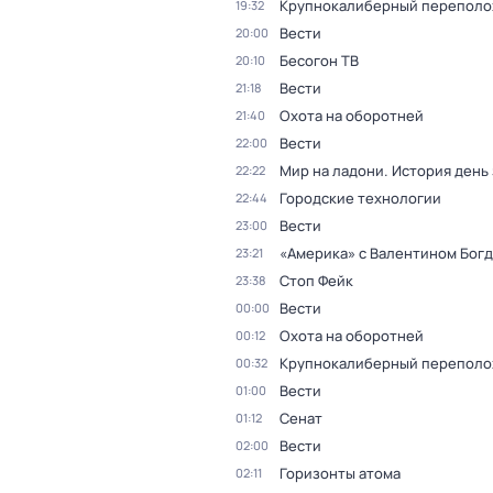
Крупнокалиберный переполо
19:32
Вести
20:00
Бесогон ТВ
20:10
Вести
21:18
Охота на оборотней
21:40
Вести
22:00
Мир на ладони. История день
22:22
Городские технологии
22:44
Вести
23:00
«Америка» с Валентином Бог
23:21
Стоп Фейк
23:38
Вести
00:00
Охота на оборотней
00:12
Крупнокалиберный переполо
00:32
Вести
01:00
Сенат
01:12
Вести
02:00
Горизонты атома
02:11