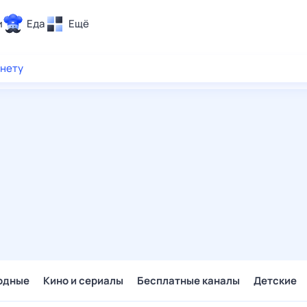
и
Еда
Ещё
Почта
рнету
ия и отдых
Поиск
Погода
ТВ-программа
и и тренды
 ситуации
 вместе
Помощь
одные
Кино и сериалы
Бесплатные каналы
Детские