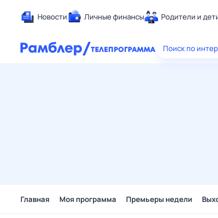
Новости
Личные финансы
Родители и дет
Здоровье
Поиск по инте
Развлечен
Дом и уют
Спорт
Карьера
Авто
Технологи
Жизненные
Сберегаем
Гороскопы
Главная
Моя программа
Премьеры недели
Вых