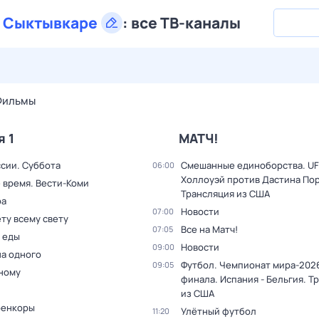
в
Сыктывкаре
:
все ТВ-каналы
30 июл,
чт
31 июл,
пт
1 авг,
сб
2 авг,
вс
3 авг,
пн
4 а
Фильмы
я 1
МАТЧ!
ссии. Суббота
Смешанные единоборства. UF
06:00
Холлоуэй против Дастина Пор
 время. Вести-Коми
Трансляция из США
ра
Новости
07:00
ту всему свету
Все на Матч!
07:05
 еды
Новости
09:00
на одного
Футбол. Чемпионат мира-2026
09:05
дному
финала. Испания - Бельгия. Т
из США
оенкоры
Улётный футбол
11:20