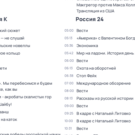
Макгрегор против Макса Холл
Трансляция из США
я К
Россия 24
кий сюжет
Вести
05:00
 — не слушай
«Америка» с Валентином Бог
05:13
льские новеллы
Экономика
05:36
ое кольцо
Мир на ладони. История день
05:42
Вести
06:00
дети
Охота на оборотней
06:13
Стоп Фейк
06:38
». Мы перебесимся и будем
Международное обозрение
07:00
е, как вы
Вести
08:00
 - акробаты скалистых гор
Рассказы из русской истории
08:13
Шайбу!
Вести
09:00
ванш
В кадре с Натальей Литовко
09:25
 на каток
В кадре с Натальей Литовко
10:00
е
Вести
10:31
ские победы российской науки