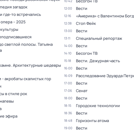
Бесогон ТВ
10:42
педия загадок
Вести
12:00
и где-то встречались
«Америка» с Валентином Бог
12:16
 опера – 2025
Стоп Фейк
12:38
 культуры
Вести
13:00
еподписавшиеся
Специальный репортаж
13:11
до светлой полосы. Татьяна
Вести
14:00
а
Бесогон ТВ
14:10
Вести. Дежурная часть
15:18
 камне. Архитектурные шедевры
Вести
16:00
Расследование Эдуарда Петр
16:09
 - акробаты скалистых гор
Вести
17:00
и
Сенат
17:06
ы в стиле рок
Вести
18:00
 напевы
Городские технологии
18:15
а
Вести
18:36
ие эфира
Горизонты атома
18:48
Вести
19:00