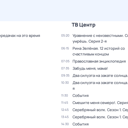
ТВ Центр
ередачах на это время
Уравнение с неизвестными. С
05:20
умрёшь
. Серия 2-я
Рина Зелёная. 12 историй со
06:15
счастливым концом
Православная энциклопедия
07:05
Забудь меня, мама!
07:35
Два силуэта на закате солнца
09:35
Два силуэта на закате солнца
10:30
я
События
11:30
Смешите меня семеро!
. Сери
11:45
Серебряный волк
. Сезон 1
. Се
12:45
Серебряный волк
. Сезон 1
. Се
13:45
События
14:30