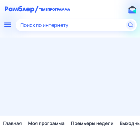
Поиск по интернету
Главная
Моя программа
Премьеры недели
Выходн