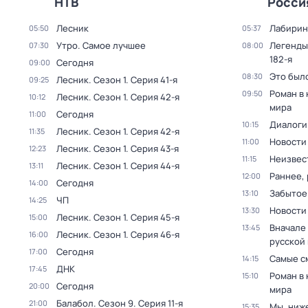
НТВ
Росси
Лесник
Лабирин
05:50
05:37
Утро. Самое лучшее
Легенды
07:30
08:00
182-я
Сегодня
09:00
Это был
08:30
Лесник
. Сезон 1
. Серия 41-я
09:25
Роман в
09:50
Лесник
. Сезон 1
. Серия 42-я
10:12
мира
Сегодня
11:00
Диалоги
10:15
Лесник
. Сезон 1
. Серия 42-я
11:35
Новости
11:00
Лесник
. Сезон 1
. Серия 43-я
12:23
Неизвес
11:15
Лесник
. Сезон 1
. Серия 44-я
13:11
Раннее, 
12:00
Сегодня
14:00
Забытое
13:10
ЧП
14:25
Новости
13:30
Лесник
. Сезон 1
. Серия 45-я
15:00
Вначале 
13:45
Лесник
. Сезон 1
. Серия 46-я
16:00
русской
Сегодня
17:00
Самые с
14:15
ДНК
17:45
Роман в
15:10
Сегодня
20:00
мира
Балабол
. Сезон 9
. Серия 11-я
21:00
Мы, ниж
15:35