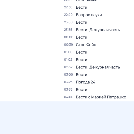
Вести
22:36
Вопрос науки
22:49
Вести
23:00
Вести. Дежурная часть
23:35
Вести
00:00
Стоп Фейк
00:39
Вести
01:00
Вести
01:02
Вести. Дежурная часть
02:32
Вести
03:00
Погода 24
03:23
Вести
03:35
Вести с Марией Петрашко
04:00