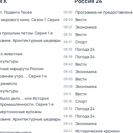
я К
Россия 24
т. Подвиги Тесея
Программа не предоставлена
05:00
 мирового кино
. Сезон 1
. Серия
Вести
08:00
Экономика
08:07
о прошлым летом
. Серия 1-я
Вести
08:10
 камне. Архитектурные шедевры
Спорт
08:31
Погода 24
08:35
 о животных
Погода 24
08:39
 культуры
Вести
08:40
тные маршруты России
Экономика
08:45
раннее утро...
. Серия 1-я
Вести
09:00
 ремесло
Экономика
09:08
 культуры
Вести
09:11
было дело... или История
Спорт
09:16
 промышленности
. Серия 1-я
Погода 24
09:32
мертоносные вулканы
Погода 24
09:36
 камне. Архитектурные шедевры
Экономика
09:44
Исторические хроники
09:47
еподписавшиеся