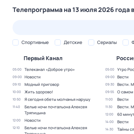
Телепрограмма на 13 июля 2026 года 
26 июл,
вс
27 июл,
пн
28 июл,
вт
29 июл,
ср
Спортивные
Детские
Сериалы
Первый Канал
Росси
Телеканал «Доброе утро»
Утро Ро
05:00
05:00
Новости
Вести
09:00
09:00
Модный приговор
Вести. 
09:10
09:30
Жить здорово!
О самом
10:00
09:55
Я сегодня обеты молчанья нарушу
Вести
10:50
11:00
Белые ночи почтальона Алексея
Вести. 
11:40
11:30
Тряпицына
60 мину
12:00
Новости
12:00
Вести
14:00
Белые ночи почтальона Алексея
12:10
Тайны с
14:30
Тряпицына