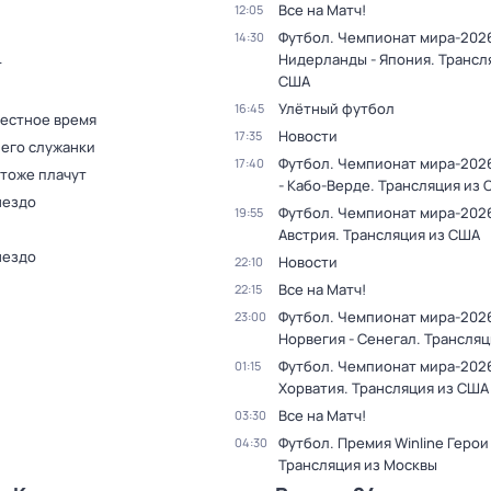
Все на Матч!
12:05
Футбол. Чемпионат мира-202
14:30
Нидерланды - Япония. Трансл
т
США
Улётный футбол
16:45
Местное время
Новости
17:35
 его служанки
Футбол. Чемпионат мира-2026
17:40
 тоже плачут
- Кабо-Верде. Трансляция из
нездо
Футбол. Чемпионат мира-2026
19:55
Австрия. Трансляция из США
нездо
Новости
22:10
Все на Матч!
22:15
Футбол. Чемпионат мира-202
23:00
Норвегия - Сенегал. Трансля
Футбол. Чемпионат мира-2026
01:15
Хорватия. Трансляция из США
Все на Матч!
03:30
Футбол. Премия Winline Герои
04:30
Трансляция из Москвы