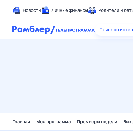
Новости
Личные финансы
Родители и дет
Здоровье
Поиск по инте
Развлечен
Дом и уют
Спорт
Карьера
Авто
Технологи
Жизненные
Сберегаем
Гороскопы
Главная
Моя программа
Премьеры недели
Вых