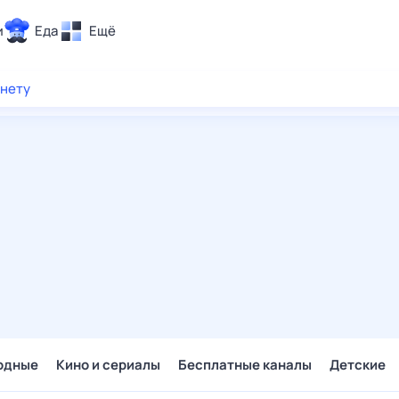
и
Еда
Ещё
Почта
рнету
ия и отдых
Поиск
Погода
ТВ-программа
и и тренды
 ситуации
 вместе
Помощь
одные
Кино и сериалы
Бесплатные каналы
Детские