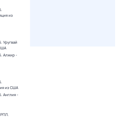
6.
яция из
. Уругвай
 США
. Алжир -
6.
ция из США
. Англия -
 РПЛ.