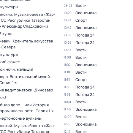
Вести
09:52
 культуры
Экономика
10:20
инский. Музыка балета «Жар-
ГСО Республики Татарстан.
Спорт
10:24
 Александр Сладковский
Экономика
10:47
 купол
Погода 24
10:51
кевич. Хранитель искусства
Погода 24
10:55
о Севера
Вести
10:57
 культуры
Вести
11:00
кий сюжет
Экономика
11:07
ой ночи, малыши!
Вести
11:10
мера. Вертикальный музей
.
Спорт
11:31
 Серия 1-я
Погода 24
11:35
ие ведут знатоки: Динозавр
Погода 24
11:39
ок!
Вести
11:40
было дело... или История
Экономика
11:45
 промышленности
. Серия 1-я
Вести
12:00
мертоносные вулканы
Экономика
12:08
инский. Музыка балета «Жар-
ГСО Республики Татарстан.
Вести
12:11