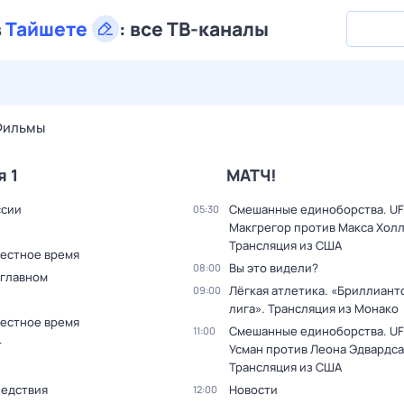
в
Тайшете
:
все ТВ-каналы
30 июл,
чт
31 июл,
пт
1 авг,
сб
2 авг,
вс
3 авг,
пн
4 а
Фильмы
я 1
МАТЧ!
ссии
Смешанные единоборства. UF
05:30
Макгрегор против Макса Холл
Трансляция из США
Местное время
Вы это видели?
08:00
 главном
Лёгкая атлетика. «Бриллиант
09:00
лига». Трансляция из Монако
Местное время
Смешанные единоборства. UF
11:00
т
Усман против Леона Эдвардса
Трансляция из США
ледствия
Новости
12:00