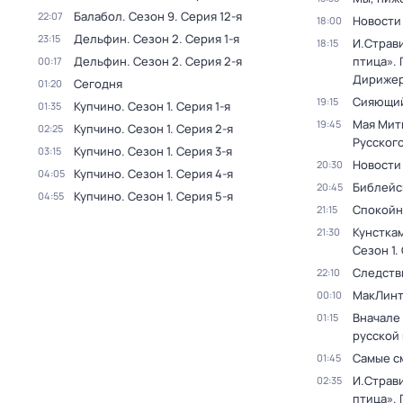
Балабол
. Сезон 9
. Серия 12-я
22:07
Новости
18:00
Дельфин
. Сезон 2
. Серия 1-я
23:15
И.Страв
18:15
Дельфин
. Сезон 2
. Серия 2-я
птица». 
00:17
Дирижер
Сегодня
01:20
Сияющий
19:15
Купчино
. Сезон 1
. Серия 1-я
01:35
Мая Мит
19:45
Купчино
. Сезон 1
. Серия 2-я
02:25
Русског
Купчино
. Сезон 1
. Серия 3-я
03:15
Новости
20:30
Купчино
. Сезон 1
. Серия 4-я
04:05
Библейс
20:45
Купчино
. Сезон 1
. Серия 5-я
04:55
Спокойн
21:15
Кунстка
21:30
Сезон 1
.
Следств
22:10
МакЛинт
00:10
Вначале 
01:15
русской
Самые с
01:45
И.Страв
02:35
птица». 