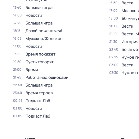
Вести
16:30
Большая игра
13:40
Малахов
17:00
Новости
14:00
60 мину
18:00
Большая игра
14:25
Вести
20:00
Давай поженимся!
15:15
Вести. 
21:10
Мужское/Женское
16:05
История
21:30
Новости
17:00
Богатые
23:40
Время покажет
17:15
Чужое г
02:25
Пусть говорят
19:50
Вести
03:00
Время
21:00
Чужое г
03:30
Работа над ошибками
21:45
Большая игра
22:40
Время героев
23:40
Подкаст.Лаб
00:45
Новости
03:00
Подкаст.Лаб
03:05