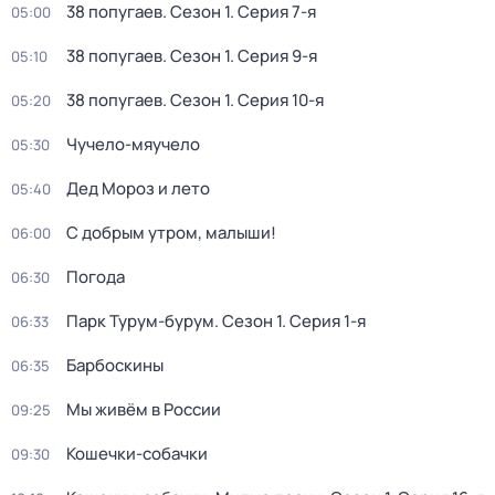
38 попугаев
. Сезон 1
. Серия 7-я
05:00
38 попугаев
. Сезон 1
. Серия 9-я
05:10
38 попугаев
. Сезон 1
. Серия 10-я
05:20
Чучело-мяучело
05:30
Дед Мороз и лето
05:40
С добрым утром, малыши!
06:00
Погода
06:30
Парк Турум-бурум
. Сезон 1
. Серия 1-я
06:33
Барбоскины
06:35
Мы живём в России
09:25
Кошечки-собачки
09:30