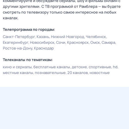
комментируйте и обсуждайте сериалы, шоу и фильмы онлайн с
другими зрителями. С ТВ программой от Рамблера — вы будете
смотреть по телевизору только самое интересное на любых
каналах.
Телепрограмма по городам:
Санкт-Петербург
Казань
Нижний Новгород
Челябинск
Екатеринбург
Новосибирск
Сочи
Красноярск
Омск
Самара
Ростов-на-Дону
Краснодар
Телеканалы по тематикам:
кино и сериалы
бесплатные каналы
детские
спортивные
hd
местные каналы
познавательные
20 каналов
новостные