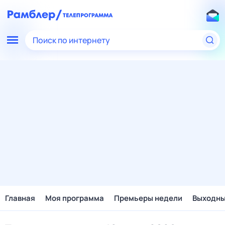
Поиск по интернету
Главная
Моя программа
Премьеры недели
Выходн