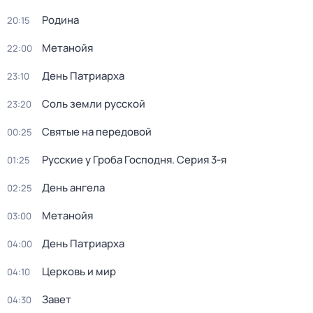
Родина
20:15
Метанойя
22:00
День Патриарха
23:10
Соль земли русской
23:20
Святые на передовой
00:25
Русcкие у Грoба Господня
. Серия 3-я
01:25
День ангела
02:25
Метанойя
03:00
День Патриарха
04:00
Церковь и мир
04:10
Завет
04:30