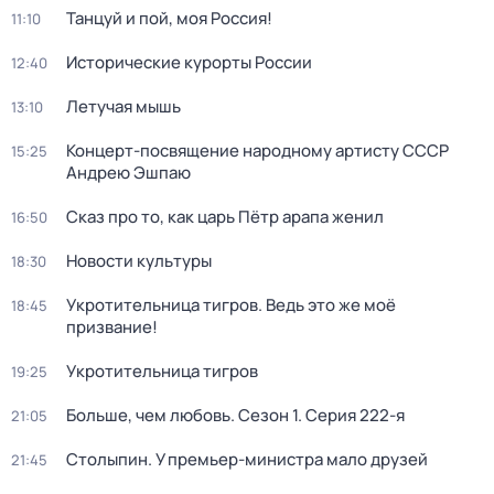
Танцуй и пой, моя Россия!
11:10
Исторические курорты России
12:40
Летучая мышь
13:10
Концерт-посвящение народному артисту СССР
15:25
Андрею Эшпаю
Сказ про то, как царь Пётр арапа женил
16:50
Новости культуры
18:30
Укротительница тигров. Ведь это же моё
18:45
призвание!
Укротительница тигров
19:25
Больше, чем любовь
. Сезон 1
. Серия 222-я
21:05
Столыпин. У премьер-министра мало друзей
21:45