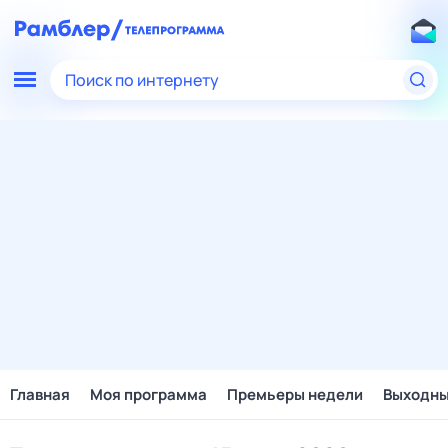
Поиск по интернету
Главная
Моя программа
Премьеры недели
Выходн