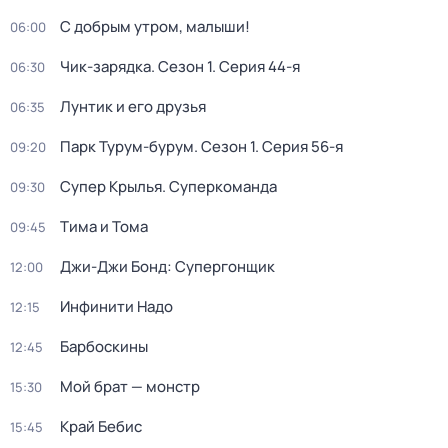
С добрым утром, малыши!
06:00
Чик-зарядка
. Сезон 1
. Серия 44-я
06:30
Лунтик и его друзья
06:35
Парк Турум-бурум
. Сезон 1
. Серия 56-я
09:20
Супер Крылья. Суперкоманда
09:30
Тима и Тома
09:45
Джи-Джи Бонд: Супергонщик
12:00
Инфинити Надо
12:15
Барбоскины
12:45
Мой брат — монстр
15:30
Край Бебис
15:45