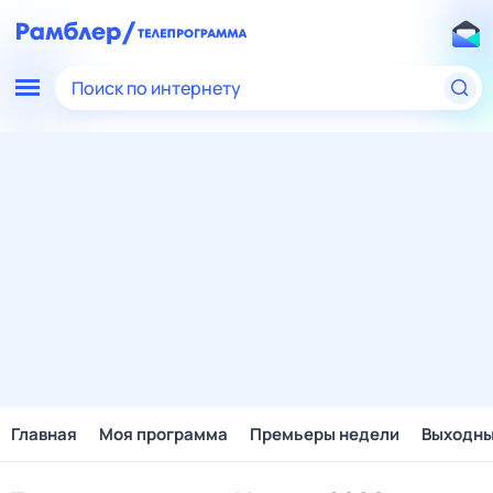
Поиск по интернету
Главная
Моя программа
Премьеры недели
Выходн