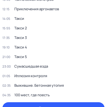
Приключения аргонавтов
12:15
Такси
14:05
Такси 2
15:55
Такси 3
17:35
Такси 4
19:10
Такси 5
21:00
Сумасшедшая езда
23:00
Иллюзия контроля
01:05
Выжившие. Бетонная утопия
02:35
100 мeст, где пoесть
04:35