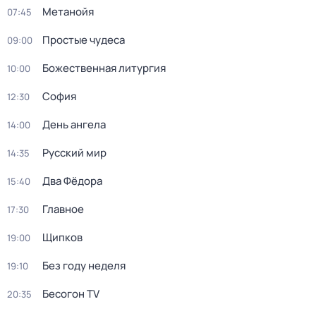
Метанойя
07:45
Простые чудеса
09:00
Божeственная литуpгия
10:00
София
12:30
День ангела
14:00
Русский мир
14:35
Два Фёдора
15:40
Главное
17:30
Щипков
19:00
Без году неделя
19:10
Бесогон TV
20:35