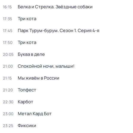
Белка и Стрелка. Звёздные собаки
16:15
Три кота
17:35
Парк Турум-бурум
. Сезон 1
. Серия 4-я
17:45
Три кота
17:50
Буква в деле
20:05
Спокойной ночи, малыши!
21:00
Мы живём в России
21:15
Топфест
21:20
Карбот
22:30
Метал Кард Бот
23:00
Фиксики
23:25