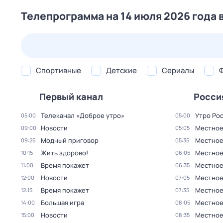
Телепрограмма на 14 июля 2026 года 
22 июл,
ср
23 июл,
чт
24 июл,
пт
25 июл,
сб
Спортивные
Детские
Сериалы
Первый канал
Росси
Телеканал «Доброе утро»
Утро Ро
05:00
05:00
Новости
Местное
09:00
05:05
Модный приговор
Местное
09:25
05:35
Жить здорово!
Местное
10:15
06:05
Время покажет
Местное
11:00
06:35
Новости
Местное
12:00
07:05
Время покажет
Местное
12:15
07:35
Большая игра
Местное
14:00
08:05
Новости
Местное
15:00
08:35