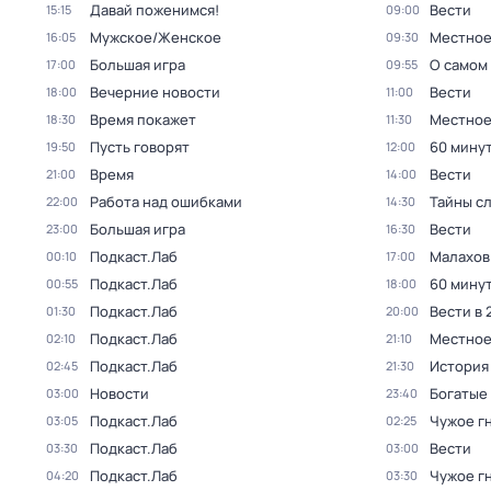
Давай поженимся!
Вести
15:15
09:00
Мужское/Женское
Местное
16:05
09:30
Большая игра
О самом
17:00
09:55
Вечерние новости
Вести
18:00
11:00
Время покажет
Местное
18:30
11:30
Пусть говорят
60 мину
19:50
12:00
Время
Вести
21:00
14:00
Работа над ошибками
Тайны с
22:00
14:30
Большая игра
Вести
23:00
16:30
Подкаст.Лаб
Малахов
00:10
17:00
Подкаст.Лаб
60 мину
00:55
18:00
Подкаст.Лаб
Вести в 
01:30
20:00
Подкаст.Лаб
Местное
02:10
21:10
Подкаст.Лаб
История
02:45
21:30
Новости
Богатые
03:00
23:40
Подкаст.Лаб
Чужое г
03:05
02:25
Подкаст.Лаб
Вести
03:30
03:00
Подкаст.Лаб
Чужое г
04:20
03:30