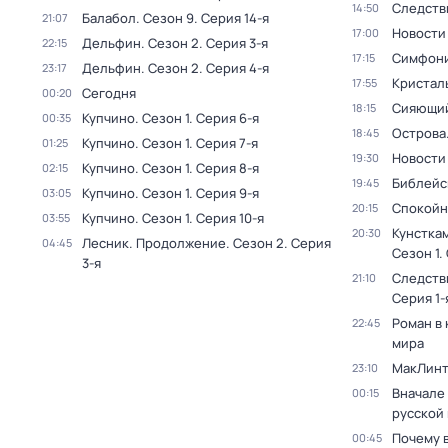
Следств
14:50
Балабол
. Сезон 9
. Серия 14-я
21:07
Новости
17:00
Дельфин
. Сезон 2
. Серия 3-я
22:15
Симфони
17:15
Дельфин
. Сезон 2
. Серия 4-я
23:17
Кристал
17:55
Сегодня
00:20
Сияющий
18:15
Купчино
. Сезон 1
. Серия 6-я
00:35
Острова
18:45
Купчино
. Сезон 1
. Серия 7-я
01:25
Новости
19:30
Купчино
. Сезон 1
. Серия 8-я
02:15
Библейс
19:45
Купчино
. Сезон 1
. Серия 9-я
03:05
Спокойн
20:15
Купчино
. Сезон 1
. Серия 10-я
03:55
Кунстка
20:30
Лесник. Продолжение
. Сезон 2
. Серия
04:45
Сезон 1
.
3-я
Следств
21:10
Серия 1-
Роман в
22:45
мира
МакЛинт
23:10
Вначале 
00:15
русской
Почему 
00:45