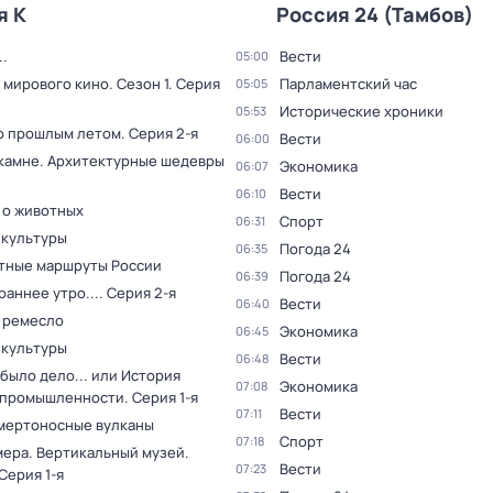
я К
Россия 24 (Тамбов)
.
Вести
05:00
 мирового кино
. Сезон 1
. Серия
Парламентский час
05:05
Исторические хроники
05:53
о прошлым летом
. Серия 2-я
Вести
06:00
 камне. Архитектурные шедевры
Экономика
06:07
Вести
06:10
 о животных
Спорт
06:31
 культуры
Погода 24
06:35
тные маршруты России
Погода 24
06:39
раннее утро...
. Серия 2-я
Вести
06:40
 ремесло
Экономика
06:45
 культуры
Вести
06:48
было дело... или История
Экономика
07:08
 промышленности
. Серия 1-я
Вести
07:11
мертоносные вулканы
Спорт
07:18
мера. Вертикальный музей
.
Вести
07:23
 Серия 1-я