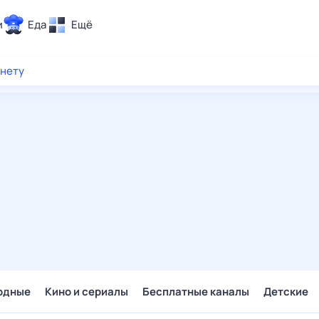
и
Еда
Ещё
Почта
рнету
ия и отдых
Поиск
Погода
ТВ-программа
и и тренды
 ситуации
 вместе
Помощь
одные
Кино и сериалы
Бесплатные каналы
Детские