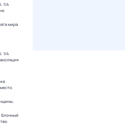
. 1/4
ия.
ната мира
. 1/4
рансляция
бка
 место.
енщины.
. Блочный
тво.