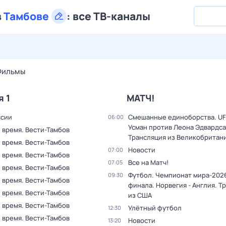
в
Тамбове
:
все ТВ-каналы
26 июл,
вс
27 июл,
пн
28 июл,
вт
29 июл,
ср
30 июл,
Фильмы
я 1
МАТЧ!
ссии
Смешанные единоборства. UF
06:00
Усман против Леона Эдвардса
 время. Вести-Тамбов
Трансляция из Великобритан
 время. Вести-Тамбов
Новости
07:00
 время. Вести-Тамбов
Все на Матч!
07:05
 время. Вести-Тамбов
Футбол. Чемпионат мира-2026
09:30
 время. Вести-Тамбов
финала. Норвегия - Англия. Т
 время. Вести-Тамбов
из США
 время. Вести-Тамбов
Улётный футбол
12:30
 время. Вести-Тамбов
Новости
13:20