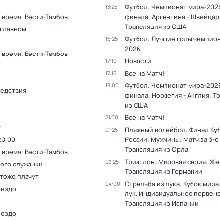
Футбол. Чемпионат мира-2026
13:25
 время. Вести-Тамбов
финала. Аргентина - Швейцар
Трансляция из США
 главном
Футбол. Лучшие голы чемпио
16:25
2026
 время. Вести-Тамбов
Новости
17:10
т
Все на Матч!
17:15
Футбол. Чемпионат мира-2026
18:00
ледствия
финала. Норвегия - Англия. Т
из США
Все на Матч!
21:00
т
Пляжный волейбол. Финал Ку
01:25
20:00
России. Мужчины. Матч за 3-е
Трансляция из Орла
 время. Вести-Тамбов
Триатлон. Мировая серия. Ж
02:25
 его служанки
Трансляция из Германии
 тоже плачут
Стрельба из лука. Кубок мира
04:00
нездо
лук. Индивидуальное первенс
Трансляция из Испании
нездо