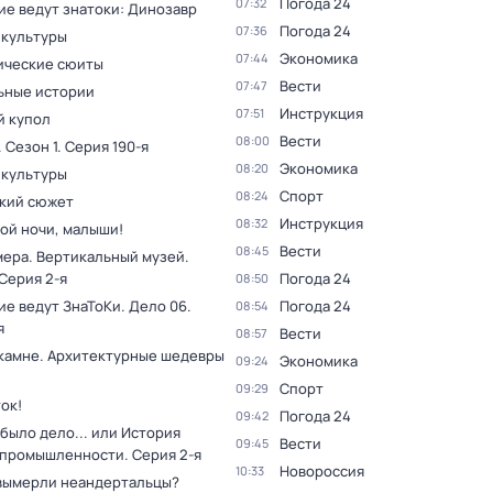
Погода 24
07:32
ие ведут знатоки: Динозавр
Погода 24
07:36
 культуры
Экономика
07:44
ческие сюиты
Вести
07:47
ьные истории
Инструкция
07:51
 купол
Вести
08:00
. Сезон 1
. Серия 190-я
Экономика
08:20
 культуры
Спорт
08:24
кий сюжет
Инструкция
08:32
ой ночи, малыши!
Вести
08:45
мера. Вертикальный музей
.
 Серия 2-я
Погода 24
08:50
ие ведут ЗнаТоКи. Дело 06
.
Погода 24
08:54
я
Вести
08:57
 камне. Архитектурные шедевры
Экономика
09:24
Спорт
09:29
ок!
Погода 24
09:42
было дело... или История
Вести
09:45
 промышленности
. Серия 2-я
Новороссия
10:33
вымерли неандертальцы?