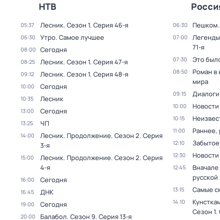
НТВ
Росси
Лесник
. Сезон 1
. Серия 46-я
Пешком..
05:37
06:30
Утро. Самое лучшее
Легенды
06:30
07:00
71-я
Сегодня
08:00
Это был
07:30
Лесник
. Сезон 1
. Серия 47-я
08:25
Роман в
08:50
Лесник
. Сезон 1
. Серия 48-я
09:12
мира
Сегодня
10:00
Диалоги
09:15
Лесник
10:35
Новости
10:00
Сегодня
13:00
Неизвес
10:15
ЧП
13:25
Раннее, 
11:00
Лесник. Продолжение
. Сезон 2
. Серия
14:00
Забытое
12:10
3-я
Новости
12:30
Лесник. Продолжение
. Сезон 2
. Серия
15:00
4-я
Вначале 
12:45
русской
Сегодня
16:00
Самые с
13:15
ДНК
16:45
Кунстка
14:10
Сегодня
19:00
Сезон 1
.
Балабол
. Сезон 9
. Серия 13-я
20:00