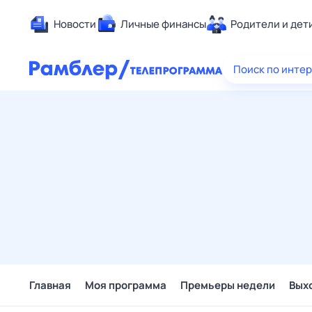
Новости
Личные финансы
Родители и дет
Здоровье
Поиск по инте
Развлечен
Дом и уют
Спорт
Карьера
Авто
Технологи
Жизненные
Сберегаем
Гороскопы
Главная
Моя программа
Премьеры недели
Вых