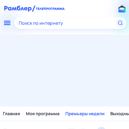
Поиск по интернету
Главная
Моя программа
Премьеры недели
Выходн