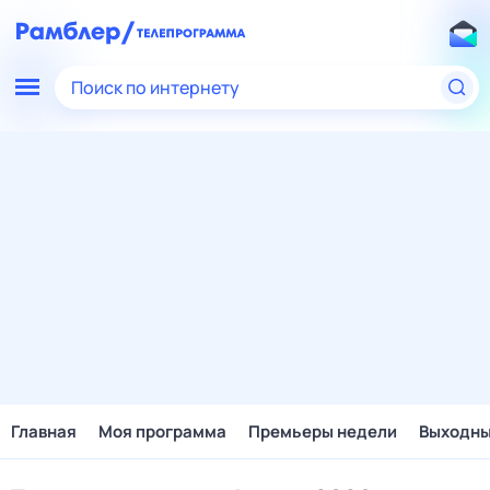
Поиск по интернету
Главная
Моя программа
Премьеры недели
Выходн