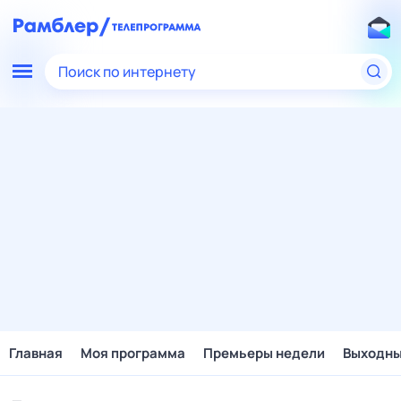
Поиск по интернету
Главная
Моя программа
Премьеры недели
Выходн