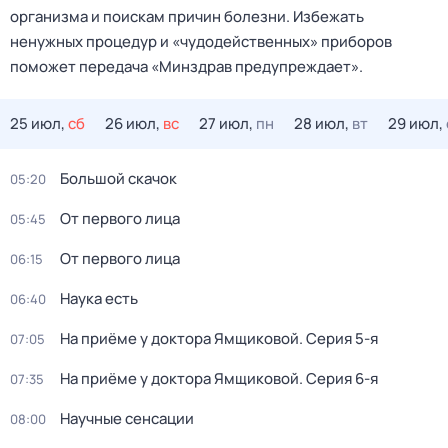
организма и поискам причин болезни. Избежать
ненужных процедур и «чудодейственных» приборов
поможет передача «Минздрав предупреждает».
25 июл,
сб
26 июл,
вс
27 июл,
пн
28 июл,
вт
29 июл,
Большой скачок
05:20
От первого лица
05:45
От первого лица
06:15
Наука есть
06:40
На приёме у доктора Ямщиковой
. Серия 5-я
07:05
На приёме у доктора Ямщиковой
. Серия 6-я
07:35
Научные сенсации
08:00