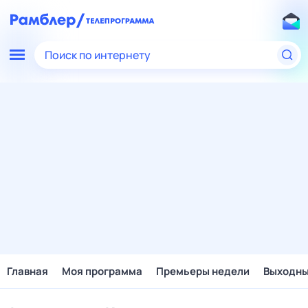
Поиск по интернету
Главная
Моя программа
Премьеры недели
Выходн