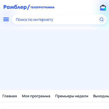
Поиск по интернету
Главная
Моя программа
Премьеры недели
Выходн