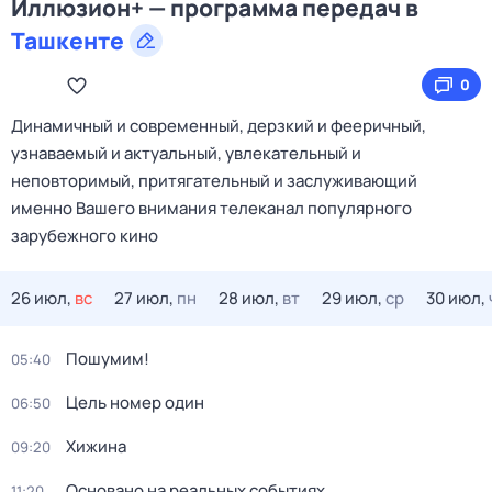
Иллюзион+ — программа передач в
Ташкенте
0
Динамичный и современный, дерзкий и фееричный,
узнаваемый и актуальный, увлекательный и
неповторимый, притягательный и заслуживающий
именно Вашего внимания телеканал популярного
зарубежного кино
26 июл,
вс
27 июл,
пн
28 июл,
вт
29 июл,
ср
30 июл,
Пошумим!
05:40
Цель номер один
06:50
Хижина
09:20
Основано на реальных событиях
11:20