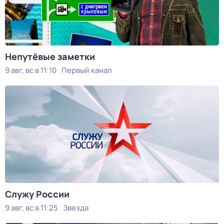
Непутёвые заметки
9 авг, вс в 11:10
Первый канал
Служу Рoсcии
9 авг, вс в 11:25
Звезда