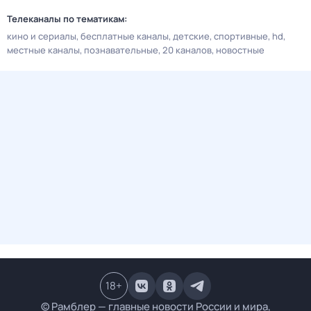
Телеканалы по тематикам:
кино и сериалы
бесплатные каналы
детские
спортивные
hd
местные каналы
познавательные
20 каналов
новостные
18
+
© Рамблер — главные новости России и мира,