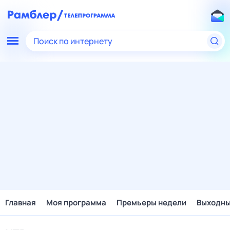
Поиск по интернету
Главная
Моя программа
Премьеры недели
Выходн