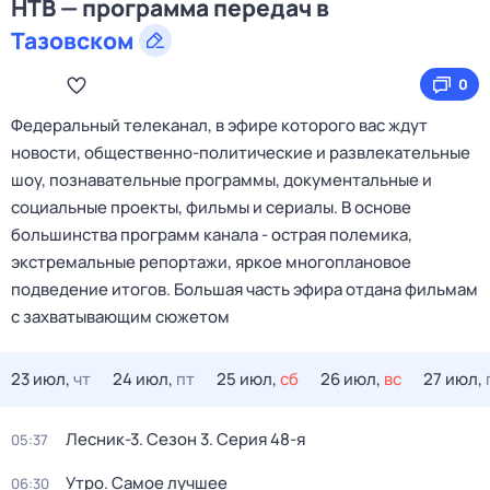
НТВ — программа передач в
Тазовском
0
Федеральный телеканал, в эфире которого вас ждут
новости, общественно-политические и развлекательные
шоу, познавательные программы, документальные и
социальные проекты, фильмы и сериалы. В основе
большинства программ канала - острая полемика,
экстремальные репортажи, яркое многоплановое
подведение итогов. Большая часть эфира отдана фильмам
с захватывающим сюжетом
23 июл,
чт
24 июл,
пт
25 июл,
сб
26 июл,
вс
27 июл,
Лесник-3
. Сезон 3
. Серия 48-я
05:37
Утро. Самое лучшее
06:30