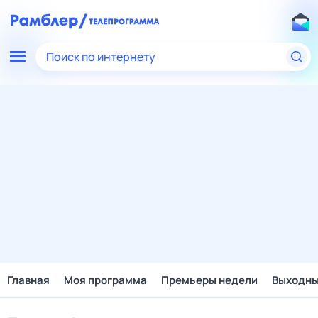
Поиск по интернету
Главная
Моя программа
Премьеры недели
Выходн