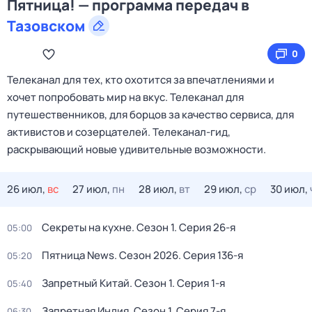
Пятница! — программа передач в
Тазовском
0
Телеканал для тех, кто охотится за впечатлениями и
хочет попробовать мир на вкус. Телеканал для
путешественников, для борцов за качество сервиса, для
активистов и созерцателей. Телеканал-гид,
раскрывающий новые удивительные возможности.
26 июл,
вс
27 июл,
пн
28 июл,
вт
29 июл,
ср
30 июл,
Секреты на кухне
. Сезон 1
. Серия 26-я
05:00
Пятница News
. Сезон 2026
. Серия 136-я
05:20
Запретный Китай
. Сезон 1
. Серия 1-я
05:40
Запретная Индия
. Сезон 1
. Серия 7-я
06:30