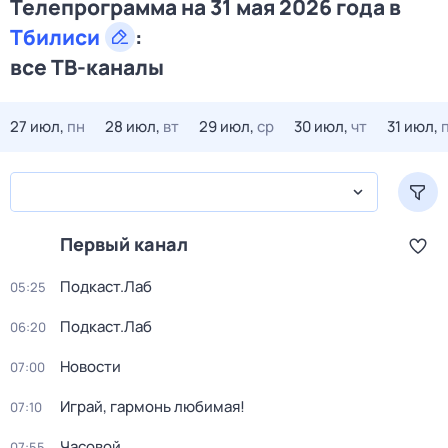
Телепрограмма на 31 мая 2026 года в
Тбилиси
:
все ТВ-каналы
27 июл,
пн
28 июл,
вт
29 июл,
ср
30 июл,
чт
31 июл,
Первый канал
Подкаст.Лаб
05:25
Подкаст.Лаб
06:20
Новости
07:00
Играй, гармонь любимая!
07:10
Часовой
07:55