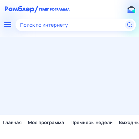
Поиск по интернету
Главная
Моя программа
Премьеры недели
Выходн