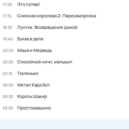
Это супер!
17:00
Снежная королева 2: Перезаморозка
17:15
Лунтик. Возвращение домой
18:30
Буква в деле
19:40
Маша и Медведь
20:20
Спокойной ночи, малыши!
22:00
Тюленьки
22:15
Метал Кард Бот
00:00
Король Шакир
00:30
Простоквашино
03:00