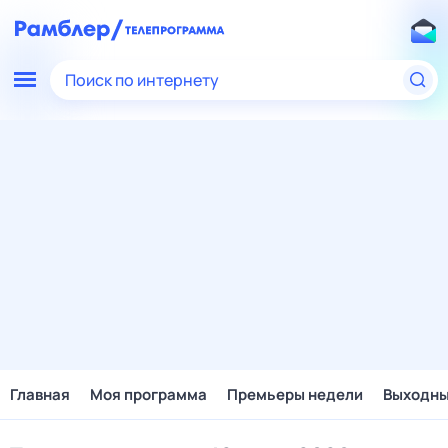
Поиск по интернету
Главная
Моя программа
Премьеры недели
Выходн