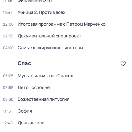
Финальный счёт
17:45
Убийца 2. Против всех
19:45
Итогoвая программа с Петрoм Марченко
22:00
Документальный спецпроект
22:55
Самые шoкиpующие гипотезы
04:00
Спас
Мультфильмы нa «Спаcе»
05:05
Лето Господне
05:55
Божественная литургия
08:30
София
11:15
День ангела
12:40