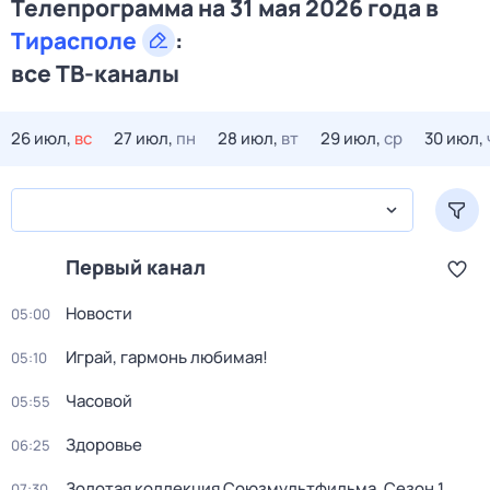
Телепрограмма на 31 мая 2026 года в
Тирасполе
:
все ТВ-каналы
26 июл,
вс
27 июл,
пн
28 июл,
вт
29 июл,
ср
30 июл,
Первый канал
Новости
05:00
Играй, гармонь любимая!
05:10
Часовой
05:55
Здоровье
06:25
Золотая коллекция Союзмультфильма
. Сезон 1
.
07:30