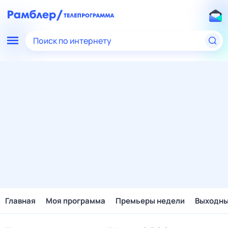
Поиск по интернету
Главная
Моя программа
Премьеры недели
Выходн