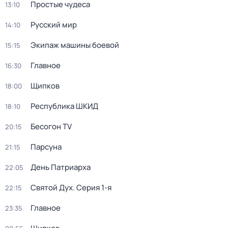
Простые чудеca
13:10
Русский мир
14:10
Экипаж машины боевой
15:15
Главное
16:30
Щипков
18:00
Республика ШКИД
18:10
Бесогон TV
20:15
Парсуна
21:15
День Патриарха
22:05
Святой Дух
. Серия 1-я
22:15
Главное
23:35