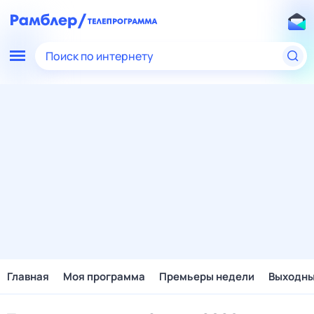
Поиск по интернету
Главная
Моя программа
Премьеры недели
Выходн