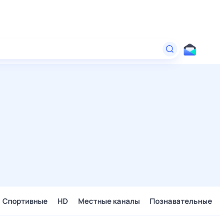
Спортивные
HD
Местные каналы
Познавательные