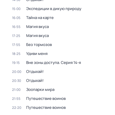
Экспедиции в дикую природу
15:00
Тайна на карте
16:05
Магия вкуса
16:55
Магия вкуса
17:25
Без тормозов
17:55
Удиви меня
18:25
Вне зоны доступа
. Серия 14-я
19:15
Отдыхай!
20:00
Отдыхай!
20:30
Зоопарки мира
21:00
Путешествие воинов
21:55
Путешествие воинов
22:20