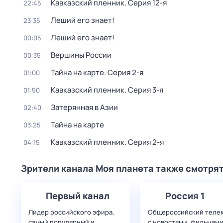
Кавказский пленник
. Серия 12-я
22:45
Леший его знает!
23:35
Леший его знает!
00:05
Вершины России
00:35
Тайна на карте
. Серия 2-я
01:00
Кавказский пленник
. Серия 3-я
01:50
Затерянная в Азии
02:40
Тайна на карте
03:25
Кавказский пленник
. Серия 2-я
04:15
Зрители канала Моя планета также смотря
Первый канал
Россия 1
Лидер российского эфира,
Общероссийский теле
самый популярный и
с новостями, фильмами