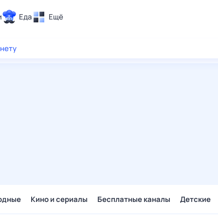
и
Еда
Ещё
Почта
рнету
ия и отдых
Поиск
Погода
ТВ-программа
и и тренды
 ситуации
 вместе
Помощь
одные
Кино и сериалы
Бесплатные каналы
Детские