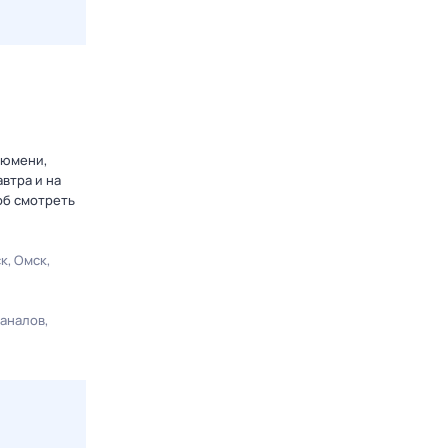
Тюмени,
втра и на
об смотреть
ск
Омск
каналов