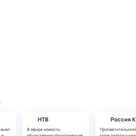
т
НТВ
Россия К
канал
В эфире новости,
Просветительский
 и
общественно-политические
мире театра и кин