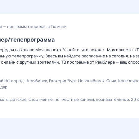
а — программа передач в Тюмени
блер/телепрограмма
редач на канале Моя планета. Узнайте, что покажет Моя планета в 
ную телепрограмму. Здесь вы найдете расписание на сегодня, на за
онлайн с другими зрителями. ТВ программа от Рамблера — ваш спос
й Новгород
Челябинск
Екатеринбург
Новосибирск
Сочи
Краснояр
одар
налы
детские
спортивные
hd
местные каналы
познавательные
20 