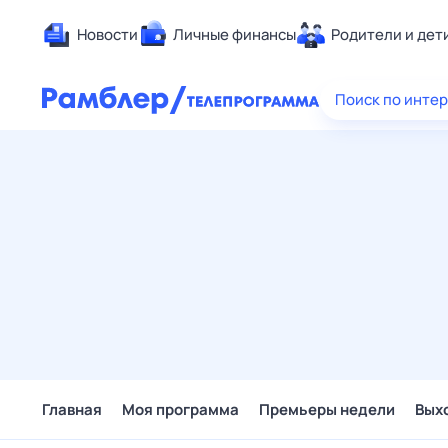
Новости
Личные финансы
Родители и дет
Здоровье
Поиск по инте
Развлечен
Дом и уют
Спорт
Карьера
Авто
Технологи
Жизненные
Сберегаем
Гороскопы
Главная
Моя программа
Премьеры недели
Вых