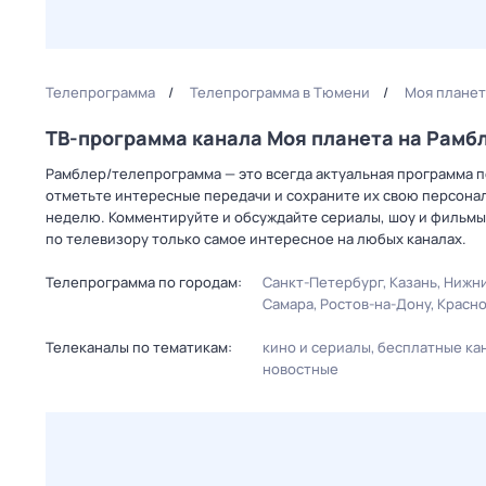
Телепрограмма
Телепрограмма в Тюмени
Моя планет
ТВ-программа канала Моя планета на Рам
Рамблер/телепрограмма — это всегда актуальная программа пе
отметьте интересные передачи и сохраните их свою персональ
неделю. Комментируйте и обсуждайте сериалы, шоу и фильмы 
по телевизору только самое интересное на любых каналах.
Телепрограмма по городам:
Санкт-Петербург
Казань
Нижни
Самара
Ростов-на-Дону
Красн
Телеканалы по тематикам:
кино и сериалы
бесплатные ка
новостные