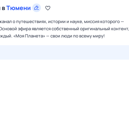
 в
Тюмени
анал о путешествиях, истории и науке, миссия которого —
 Основой эфира является собственный оригинальный контент,
ждый. «Моя Планета» — свои люди по всему миру!
30 июл,
чт
31 июл,
пт
1 авг,
сб
2 авг,
вс
3 авг,
пн
4 а