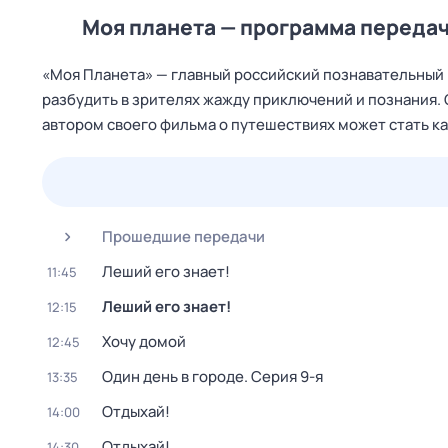
Моя планета — программа передач
«Моя Планета» — главный российский познавательный к
разбудить в зрителях жажду приключений и познания.
автором своего фильма о путешествиях может стать ка
26 июл,
вс
27 июл,
пн
28 июл,
вт
29 июл,
ср
Прошедшие передачи
Леший его знает!
11:45
Леший его знает!
12:15
Хочу домой
12:45
Один день в городе
. Серия 9-я
13:35
Отдыхай!
14:00
Отдыхай!
14:30