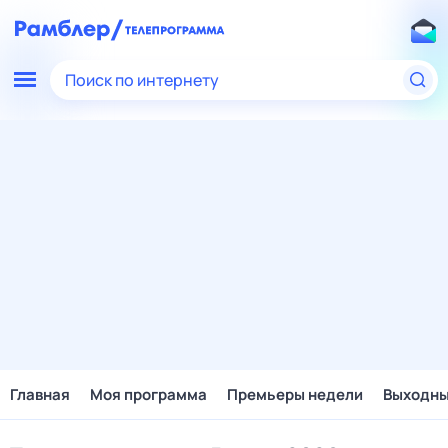
Поиск по интернету
Главная
Моя программа
Премьеры недели
Выходн