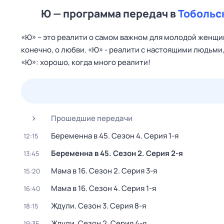
Ю — программа передач в
Тобольс
«Ю» – это реалити о самом важном для молодой женщины
конечно, о любви. «Ю» - реалити с настоящими людьми
«Ю»: хорошо, когда много реалити!
26 июл,
вс
27 июл,
пн
28 июл,
вт
29 июл,
ср
Прошедшие передачи
Беременна в 45
. Сезон 4
. Серия 1-я
12:15
Беременна в 45
. Сезон 2
. Серия 2-я
13:45
Мама в 16
. Сезон 2
. Серия 3-я
15:20
Мама в 16
. Сезон 4
. Серия 1-я
16:40
Ждули
. Сезон 3
. Серия 8-я
18:15
Ждули
. Сезон 2
. Серия 4-я
19:35