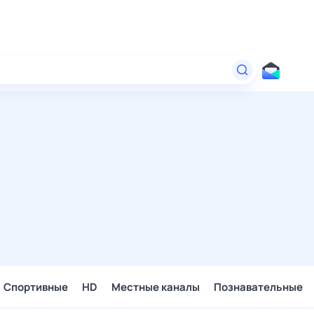
Спортивные
HD
Местные каналы
Познавательные