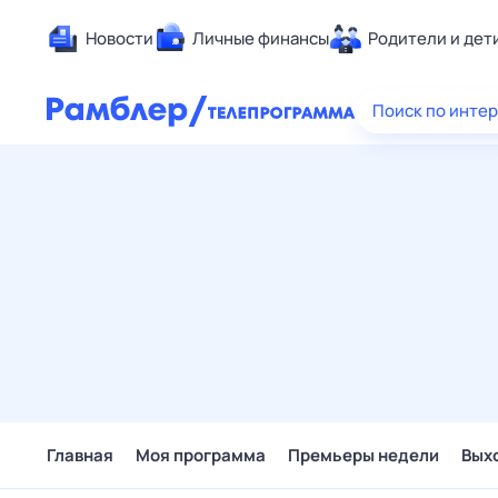
Новости
Личные финансы
Родители и дет
Здоровье
Поиск по инте
Развлечен
Дом и уют
Спорт
Карьера
Авто
Технологи
Жизненные
Сберегаем
Гороскопы
Главная
Моя программа
Премьеры недели
Вых