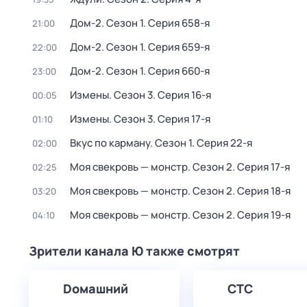
Дом-2
. Сезон 1
. Серия 658-я
21:00
Дом-2
. Сезон 1
. Серия 659-я
22:00
Дом-2
. Сезон 1
. Серия 660-я
23:00
Измены
. Сезон 3
. Серия 16-я
00:05
Измены
. Сезон 3
. Серия 17-я
01:10
Вкус по карману
. Сезон 1
. Серия 22-я
02:00
Моя свекровь — монстр
. Сезон 2
. Серия 17-я
02:25
Моя свекровь — монстр
. Сезон 2
. Серия 18-я
03:20
Моя свекровь — монстр
. Сезон 2
. Серия 19-я
04:10
Зрители канала Ю также смотрят
Dомашний
СТС