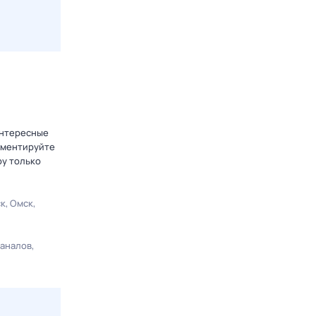
интересные
омментируйте
ру только
ск
Омск
каналов