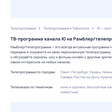
Телепрограмма
Телепрограмма в Тобольске
Ю — прог
ТВ-программа канала Ю на Рамблер/телеп
Рамблер/телепрограмма — это всегда актуальная программа пе
передачи и сохраните их свою персональную телепрограмму. 
и обсуждайте сериалы, шоу и фильмы онлайн с другими зрите
самое интересное на любых каналах.
Телепрограмма по городам:
Санкт-Петербург
Казань
Нижни
Самара
Ростов-на-Дону
Красн
Телеканалы по тематикам:
кино и сериалы
бесплатные ка
новостные