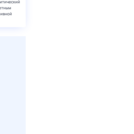
итический
етным
тивной