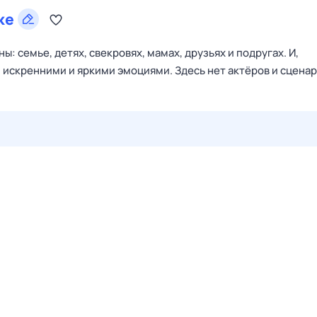
ке
: семье, детях, свекровях, мамах, друзьях и подругах. И,
, искренними и яркими эмоциями. Здесь нет актёров и сценар
30 июл,
чт
31 июл,
пт
1 авг,
сб
2 авг,
вс
3 авг,
пн
4 а