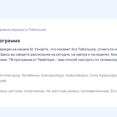
рамма передач в Тобольске
рограмма
редач на канале Ю. Узнайте, что покажет Ю в Тобольске, отметьте 
Здесь вы найдете расписание на сегодня, на завтра и на неделю. К
лями. ТВ программа от Рамблера — ваш способ смотреть по телевизо
й Новгород
Челябинск
Екатеринбург
Новосибирск
Сочи
Краснояр
одар
налы
детские
спортивные
hd
местные каналы
познавательные
20 