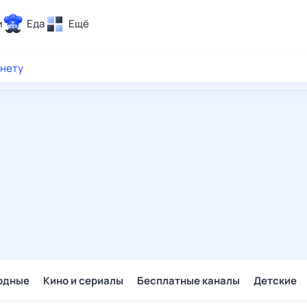
и
Еда
Ещё
Почта
рнету
ия и отдых
Поиск
Погода
ТВ-программа
и и тренды
 ситуации
 вместе
Помощь
одные
Кино и сериалы
Бесплатные каналы
Детские