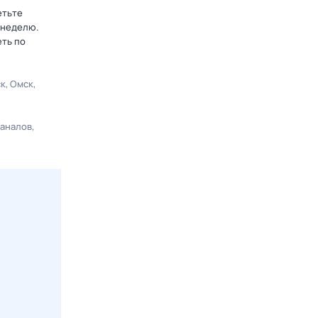
етьте
 неделю.
еть по
ск
Омск
каналов