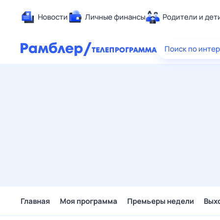
Новости
Личные финансы
Родители и дет
Здоровье
Поиск по инте
Развлечен
Дом и уют
Спорт
Карьера
Авто
Технологи
Жизненные
Сберегаем
Гороскопы
Главная
Моя программа
Премьеры недели
Вых