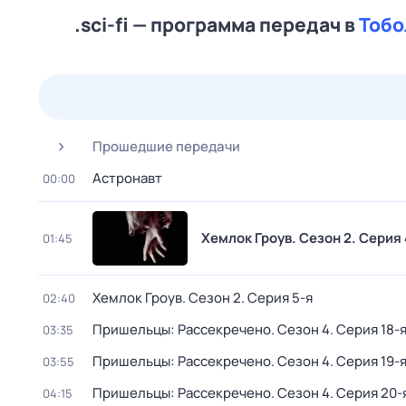
.sci-fi — программа передач в
Тобо
23 июл,
чт
24 июл,
пт
25 июл,
сб
26 июл,
вс
Прошедшие передачи
Астронавт
00:00
Хемлок Гроув
. Сезон 2
. Серия 
01:45
Хемлок Гроув
. Сезон 2
. Серия 5-я
02:40
Пришельцы: Рассекречено
. Сезон 4
. Серия 18-
03:35
Пришельцы: Рассекречено
. Сезон 4
. Серия 19-
03:55
Пришельцы: Рассекречено
. Сезон 4
. Серия 20-
04:15