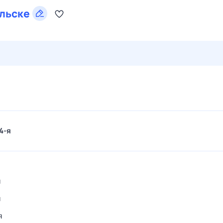
льске
27 июл,
пн
28 июл,
вт
29 июл,
ср
30 июл,
чт
31 июл,
4-я
я
я
я