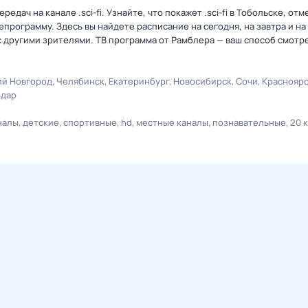
дач на канале .sci-fi. Узнайте, что покажет .sci-fi в Тобольске, отм
рограмму. Здесь вы найдете расписание на сегодня, на завтра и на
 другими зрителями. ТВ программа от Рамблера — ваш способ смотр
й Новгород
Челябинск
Екатеринбург
Новосибирск
Сочи
Краснояр
одар
налы
детские
спортивные
hd
местные каналы
познавательные
20 