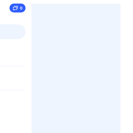
0
пт
1 авг,
сб
2 авг,
вс
3 авг,
пн
4 авг,
вт
Вчера
Сегод