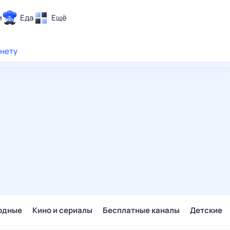
и
Еда
Ещё
Почта
рнету
ия и отдых
Поиск
Погода
ТВ-программа
и и тренды
 ситуации
 вместе
Помощь
одные
Кино и сериалы
Бесплатные каналы
Детские