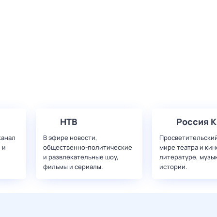
НТВ
Россия К
канал
В эфире новости,
Просветительский
 и
общественно-политические
мире театра и кин
и развлекательные шоу,
литературе, музы
фильмы и сериалы.
истории.