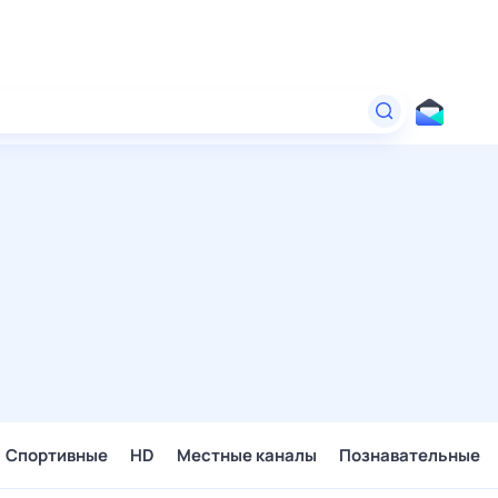
Спортивные
HD
Местные каналы
Познавательные