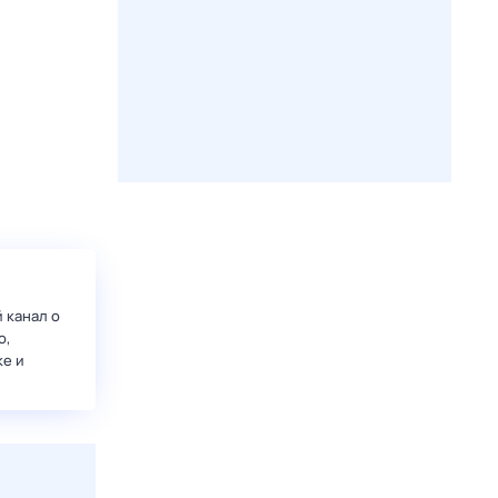
 канал о
о,
ке и