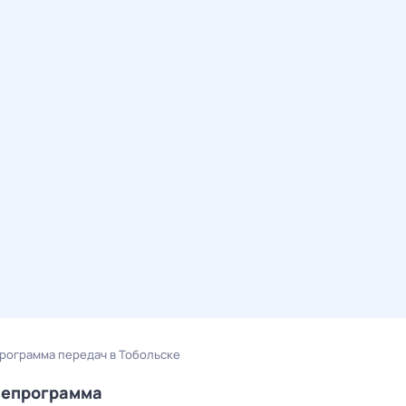
— программа передач в Тобольске
елепрограмма