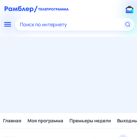
Поиск по интернету
Главная
Моя программа
Премьеры недели
Выходн