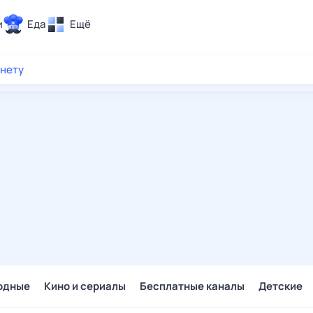
и
Еда
Ещё
Почта
рнету
ия и отдых
Поиск
Погода
ТВ-программа
и и тренды
 ситуации
 вместе
Помощь
одные
Кино и сериалы
Бесплатные каналы
Детские