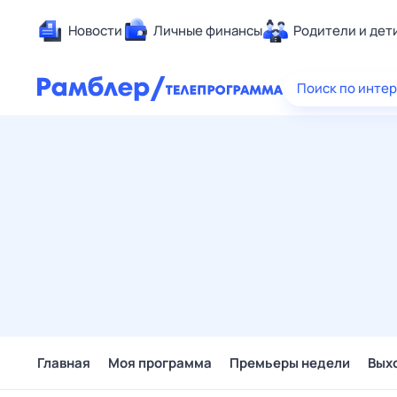
Новости
Личные финансы
Родители и дет
Здоровье
Поиск по инте
Развлечен
Дом и уют
Спорт
Карьера
Авто
Технологи
Жизненные
Сберегаем
Гороскопы
Главная
Моя программа
Премьеры недели
Вых