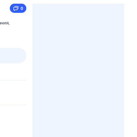
0
ния,
3 авг,
пн
4 авг,
вт
5 авг,
ср
6 авг,
чт
Вчера
Сегодня