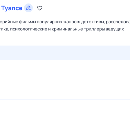
в
Туапсе
ерийные фильмы популярных жанров: детективы, расследова
тика, психологические и криминальные триллеры ведущих
29 июл,
ср
30 июл,
чт
31 июл,
пт
1 авг,
сб
2 авг,
вс