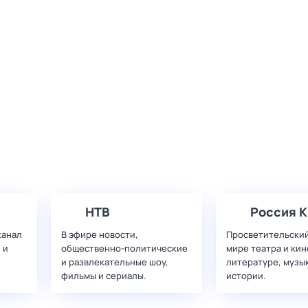
НТВ
Россия К
канал
В эфире новости,
Просветительский
 и
общественно-политические
мире театра и кин
и развлекательные шоу,
литературе, музы
фильмы и сериалы.
истории.