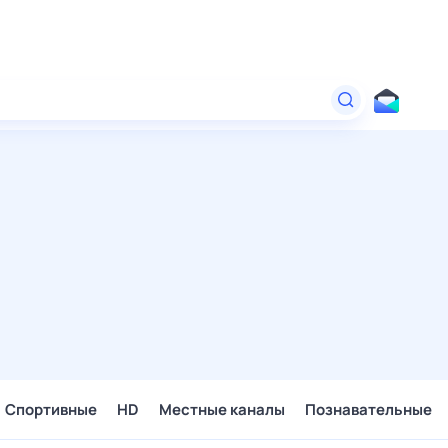
Спортивные
HD
Местные каналы
Познавательные