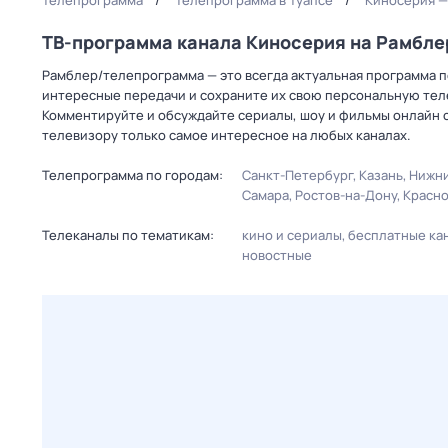
Телепрограмма
Телепрограмма в Туапсе
Киносерия —
ТВ-программа канала Киносерия на Рамбл
Рамблер/телепрограмма — это всегда актуальная программа пе
интересные передачи и сохраните их свою персональную телеп
Комментируйте и обсуждайте сериалы, шоу и фильмы онлайн с
телевизору только самое интересное на любых каналах.
Телепрограмма по городам:
Санкт-Петербург
Казань
Нижни
Самара
Ростов-на-Дону
Красн
Телеканалы по тематикам:
кино и сериалы
бесплатные ка
новостные