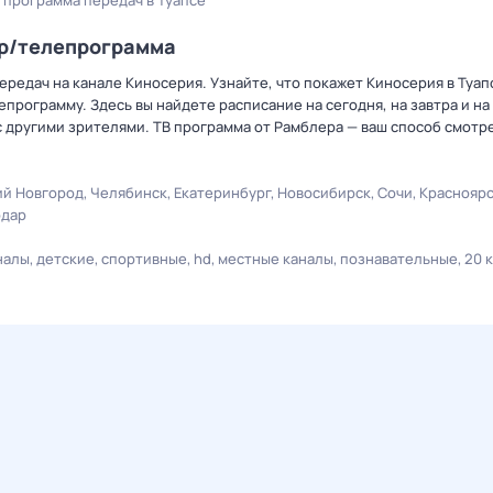
 программа передач в Туапсе
ер/телепрограмма
редач на канале Киносерия. Узнайте, что покажет Киносерия в Туап
рограмму. Здесь вы найдете расписание на сегодня, на завтра и на
 другими зрителями. ТВ программа от Рамблера — ваш способ смотр
й Новгород
Челябинск
Екатеринбург
Новосибирск
Сочи
Краснояр
одар
налы
детские
спортивные
hd
местные каналы
познавательные
20 