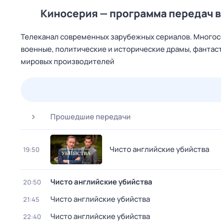
Киносерия — программа передач 
Телеканал современных зарубежных сериалов. Многос
военные, политические и исторические драмы, фантас
мировых производителей
25 июл,
сб
26 июл,
вс
27 июл,
пн
28 июл,
вт
Прошедшие передачи
Чисто английские убийства
19:50
Чисто английские убийства
20:50
Чисто английские убийства
21:45
Чисто английские убийства
22:40