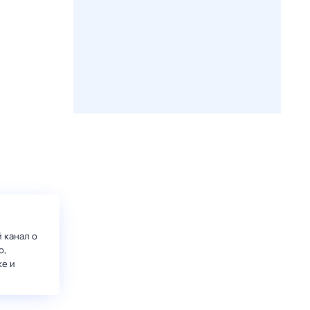
 канал о
о,
ке и