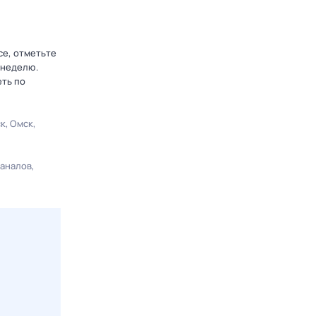
се, отметьте
 неделю.
еть по
ск
Омск
каналов