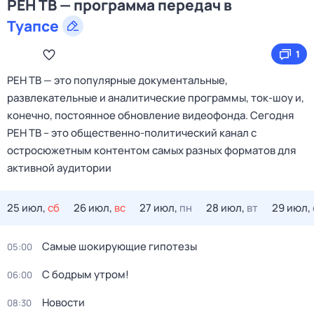
РЕН ТВ — программа передач в
Туапсе
1
РЕН ТВ — это популярные документальные,
развлекательные и аналитические программы, ток-шоу и,
конечно, постоянное обновление видеофонда. Сегодня
РЕН ТВ – это общественно-политический канал с
остросюжетным контентом самых разных форматов для
активной аудитории
25 июл,
сб
26 июл,
вс
27 июл,
пн
28 июл,
вт
29 июл,
Самые шoкиpующие гипотезы
05:00
С бодрым утром!
06:00
Новости
08:30