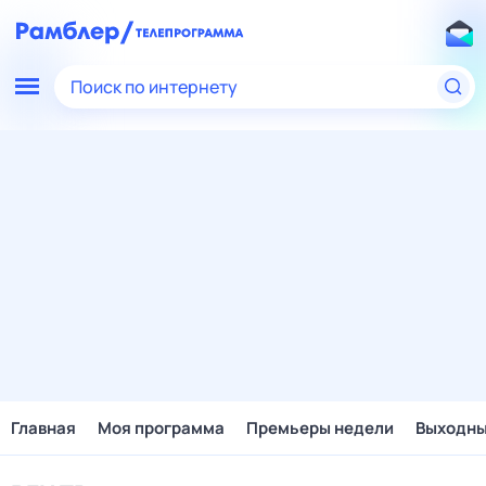
Поиск по интернету
Главная
Моя программа
Премьеры недели
Выходн