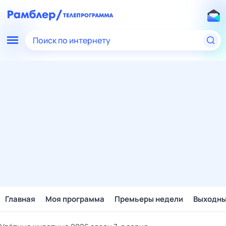
Поиск по интернету
Главная
Моя программа
Премьеры недели
Выходн