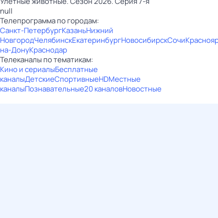
Улётные животные. Сезон 2026. Серия 7-я
null
Телепрограмма по городам:
Санкт-Петербург
Казань
Нижний
Новгород
Челябинск
Екатеринбург
Новосибирск
Сочи
Красноя
на-Дону
Краснодар
Телеканалы по тематикам:
Кино и сериалы
Бесплатные
каналы
Детские
Спортивные
HD
Местные
каналы
Познавательные
20 каналов
Новостные