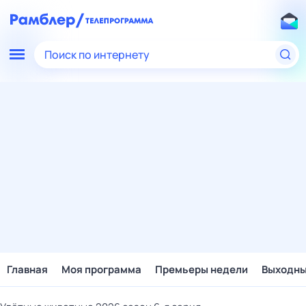
Поиск по интернету
Главная
Моя программа
Премьеры недели
Выходн