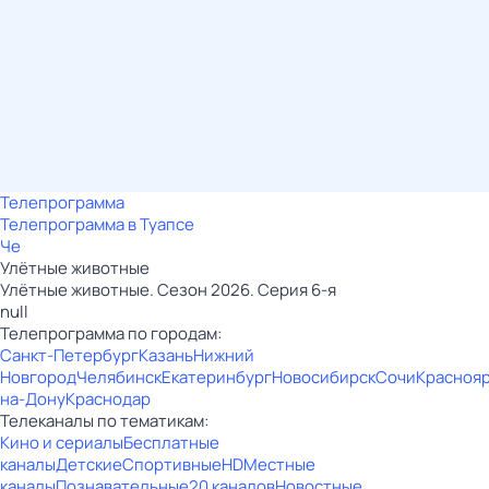
Телепрограмма
Телепрограмма в Туапсе
Че
Улётные животные
Улётные животные. Сезон 2026. Серия 6-я
null
Телепрограмма по городам:
Санкт-Петербург
Казань
Нижний
Новгород
Челябинск
Екатеринбург
Новосибирск
Сочи
Красноя
на-Дону
Краснодар
Телеканалы по тематикам:
Кино и сериалы
Бесплатные
каналы
Детские
Спортивные
HD
Местные
каналы
Познавательные
20 каналов
Новостные