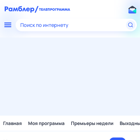
Поиск по интернету
Главная
Моя программа
Премьеры недели
Выходн