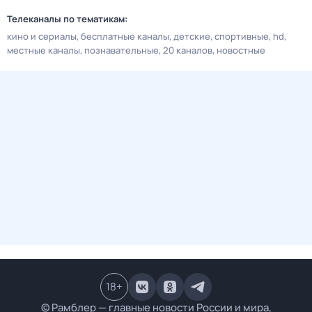
Телеканалы по тематикам:
кино и сериалы
бесплатные каналы
детские
спортивные
hd
местные каналы
познавательные
20 каналов
новостные
18
+
© Рамблер — главные новости России и мира,