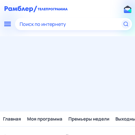
Поиск по интернету
Главная
Моя программа
Премьеры недели
Выходн