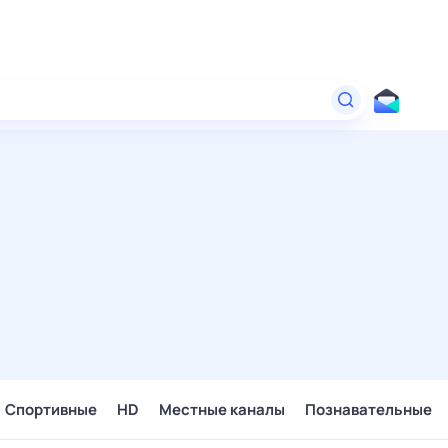
Спортивные
HD
Местные каналы
Познавательные