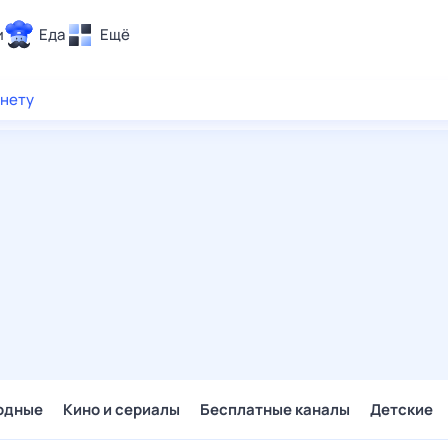
и
Еда
Ещё
Почта
рнету
ия и отдых
Поиск
Погода
ТВ-программа
и и тренды
 ситуации
 вместе
Помощь
одные
Кино и сериалы
Бесплатные каналы
Детские