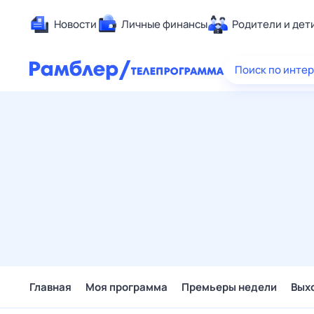
Новости
Личные финансы
Родители и дет
Здоровье
Поиск по инте
Развлечен
Дом и уют
Спорт
Карьера
Авто
Технологи
Жизненные
Сберегаем
Гороскопы
Главная
Моя программа
Премьеры недели
Вых