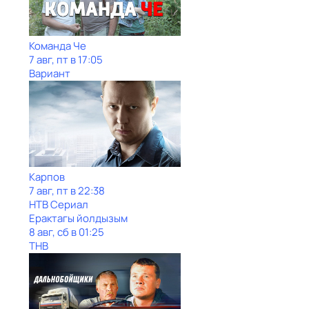
Команда Че
7 авг, пт в 17:05
Вариант
Карпов
7 авг, пт в 22:38
НТВ Сериал
Ерактагы йолдызым
8 авг, сб в 01:25
ТНВ