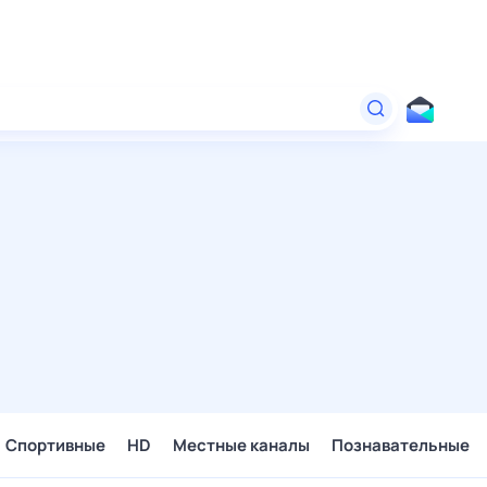
Спортивные
HD
Местные каналы
Познавательные