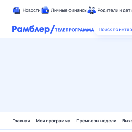
Новости
Личные финансы
Родители и дет
Здоровье
Поиск по инте
Развлечен
Дом и уют
Спорт
Карьера
Авто
Технологи
Жизненные
Сберегаем
Гороскопы
Главная
Моя программа
Премьеры недели
Вых