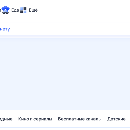
и
Еда
Ещё
Почта
рнету
ия и отдых
Поиск
Погода
ТВ-программа
и и тренды
 ситуации
 вместе
Помощь
одные
Кино и сериалы
Бесплатные каналы
Детские