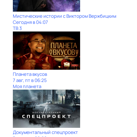
Мистические истории с Виктoром Bержбицким
Сегодня в 04:07
ТВ 3
Планета вкусов
7 авг, пт в 06:25
Моя планета
Документальный спецпроект