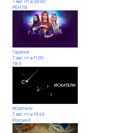
7 авг, пт в 09:00
РЕН ТВ
Гадалка
7 авг, пт в 11:00
ТВ 3
Искатели
7 авг, пт в 19:45
Россия К