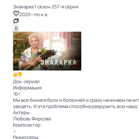
Знaхaрка 1 сезон 257-я серия
2020
—
по н.в.
0
Док. сериал
Информация
16
+
Мы все боимся боли и болезней и сразу начинаем лечит
увидеть. И эта проблема способна разрушить всю нашу
Актеры:
Любовь Фирсова
Композитор:
—
Режиссеры: