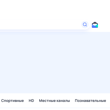
Спортивные
HD
Местные каналы
Познавательные