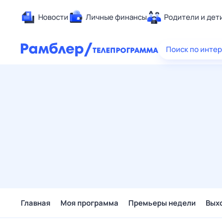
Новости
Личные финансы
Родители и дет
Здоровье
Поиск по инте
Развлечен
Дом и уют
Спорт
Карьера
Авто
Технологи
Жизненные
Сберегаем
Гороскопы
Главная
Моя программа
Премьеры недели
Вых