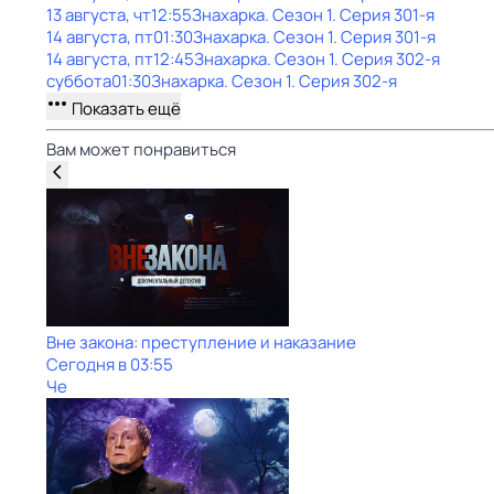
13 августа, чт
12:55
Знaхaрка
. Сезон 1
. Серия 301-я
14 августа, пт
01:30
Знaхaрка
. Сезон 1
. Серия 301-я
14 августа, пт
12:45
Знaхaрка
. Сезон 1
. Серия 302-я
суббота
01:30
Знaхaрка
. Сезон 1
. Серия 302-я
Показать ещё
Вам может понравиться
Вне закона: преступление и наказание
Сегодня в 03:55
Че