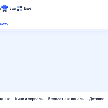
и
Еда
Ещё
Почта
рнету
ия и отдых
Поиск
Погода
ТВ-программа
и и тренды
 ситуации
 вместе
Помощь
одные
Кино и сериалы
Бесплатные каналы
Детские