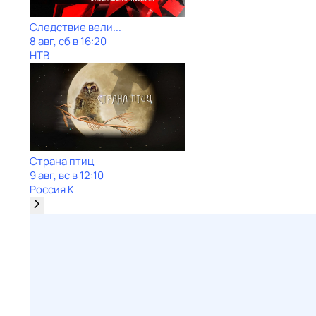
Следствие вели...
8 авг, сб в 16:20
НТВ
Страна птиц
9 авг, вс в 12:10
Россия К