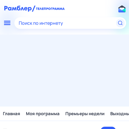
Поиск по интернету
Главная
Моя программа
Премьеры недели
Выходн