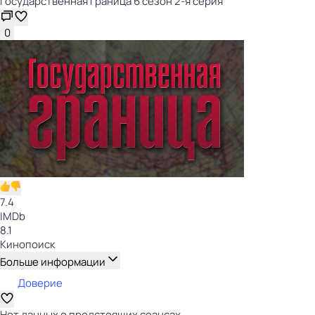
Государственная граница 6 сезон 2-я серия
0
7.4
IMDb
8.1
Кинопоиск
Больше информации
Доверие
Нет данных о предстоящих сеансах