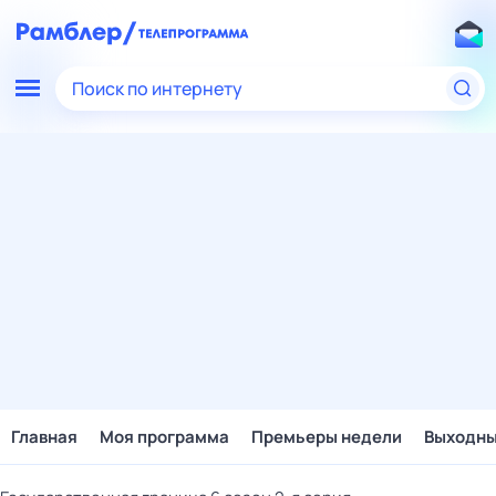
Поиск по интернету
Главная
Моя программа
Премьеры недели
Выходн