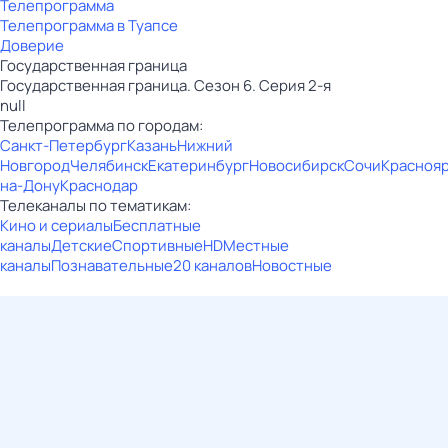
Телепрограмма
Телепрограмма в Туапсе
Доверие
Государственная граница
Государственная граница. Сезон 6. Серия 2-я
null
Телепрограмма по городам:
Санкт-Петербург
Казань
Нижний
Новгород
Челябинск
Екатеринбург
Новосибирск
Сочи
Красноя
на-Дону
Краснодар
Телеканалы по тематикам:
Кино и сериалы
Бесплатные
каналы
Детские
Спортивные
HD
Местные
каналы
Познавательные
20 каналов
Новостные