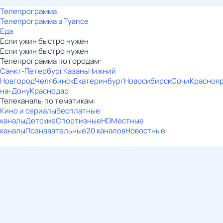
Телепрограмма
Телепрограмма в Туапсе
Еда
Если ужин быстро нужен
Если ужин быстро нужен
Телепрограмма по городам:
Санкт-Петербург
Казань
Нижний
Новгород
Челябинск
Екатеринбург
Новосибирск
Сочи
Красноя
на-Дону
Краснодар
Телеканалы по тематикам:
Кино и сериалы
Бесплатные
каналы
Детские
Спортивные
HD
Местные
каналы
Познавательные
20 каналов
Новостные