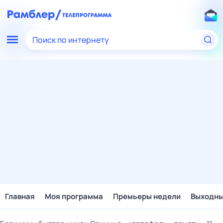
Поиск по интернету
Главная
Моя программа
Премьеры недели
Выходн