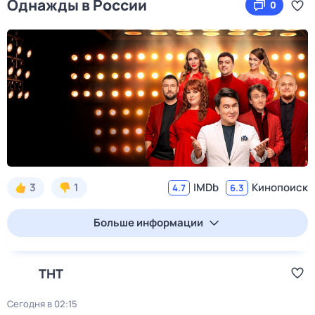
Однажды в России
0
3
1
IMDb
Кинопоиск
4.7
6.3
Больше информации
ТНТ
Сегодня в 02:15