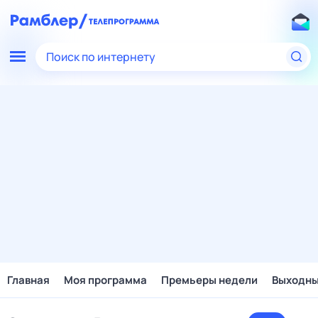
Поиск по интернету
Главная
Моя программа
Премьеры недели
Выходн