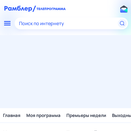
Поиск по интернету
Главная
Моя программа
Премьеры недели
Выходн