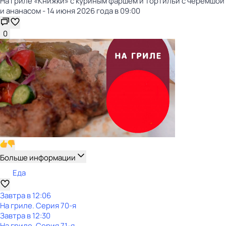
На гриле «Книжки» с куриным фаршем и тортильи с черемшой
и ананасом - 14 июня 2026 года в 09:00
0
Больше информации
Еда
Завтра в 12:06
На гриле
. Серия 70-я
Завтра в 12:30
На гриле
. Серия 71-я