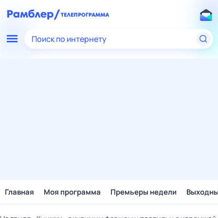
Поиск по интернету
Главная
Моя программа
Премьеры недели
Выходн