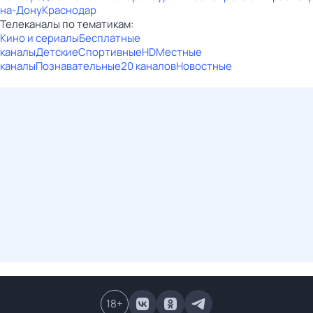
на-Дону
Краснодар
Телеканалы по тематикам:
Кино и сериалы
Бесплатные
каналы
Детские
Спортивные
HD
Местные
каналы
Познавательные
20 каналов
Новостные
18
+