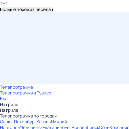
ТНТ
Больше похожих передач
Телепрограмма
Телепрограмма в Туапсе
Еда
На гриле
На гриле
Телепрограмма по городам:
Санкт-Петербург
Казань
Нижний
Новгород
Челябинск
Екатеринбург
Новосибирск
Сочи
Красноя