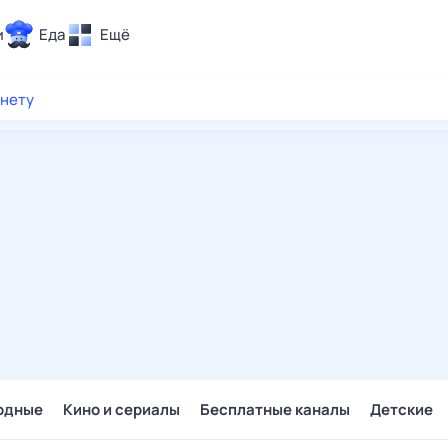
и
Еда
Ещё
Почта
рнету
ия и отдых
Поиск
Погода
ТВ-программа
и и тренды
 ситуации
 вместе
Помощь
одные
Кино и сериалы
Бесплатные каналы
Детские