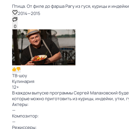
Птица. От филе до фарша Рагу из гуся, курицы и индейки
2014
—
2015
0
ТВ-шоу
Кулинария
12
+
В каждом выпуске программы Сергей Малаховский будет
которые можно приготовить из курицы, индейки, утки, 
Актеры:
—
Композитор:
—
Режиссеры: