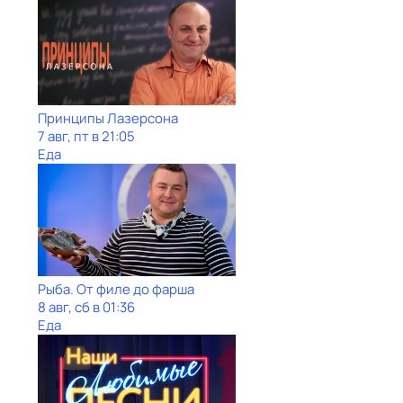
Принципы Лазерсона
7 авг, пт в 21:05
Еда
Рыба. От филе до фарша
8 авг, сб в 01:36
Еда