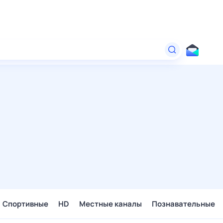
Спортивные
HD
Местные каналы
Познавательные