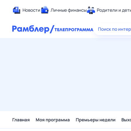
Новости
Личные финансы
Родители и дет
Здоровье
Поиск по инте
Развлечен
Дом и уют
Спорт
Карьера
Авто
Технологи
Жизненные
Сберегаем
Гороскопы
Главная
Моя программа
Премьеры недели
Вых