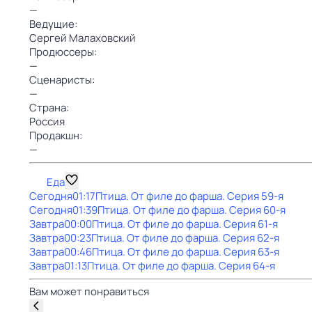
—
Ведущие:
Сергей Малаховский
Продюссеры:
—
Сценаристы:
—
Страна:
Россия
Продакшн:
—
Еда
Сегодня
01:17
Птица. От филе до фарша
. Серия 59-я
Сегодня
01:39
Птица. От филе до фарша
. Серия 60-я
Завтра
00:00
Птица. От филе до фарша
. Серия 61-я
Завтра
00:23
Птица. От филе до фарша
. Серия 62-я
Завтра
00:46
Птица. От филе до фарша
. Серия 63-я
Завтра
01:13
Птица. От филе до фарша
. Серия 64-я
Вам может понравиться