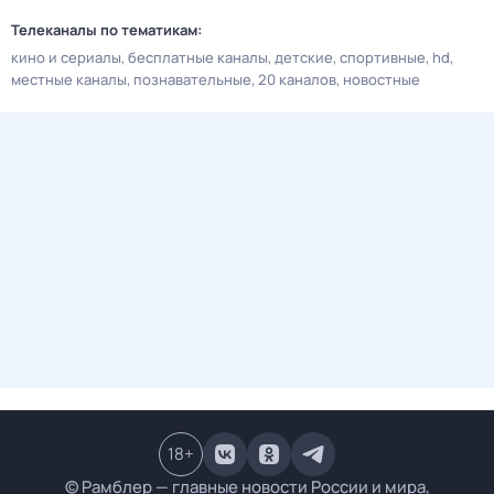
Телеканалы по тематикам:
кино и сериалы
бесплатные каналы
детские
спортивные
hd
местные каналы
познавательные
20 каналов
новостные
18
+
© Рамблер — главные новости России и мира,