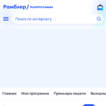
Поиск по интернету
Главная
Моя программа
Премьеры недели
Выходн