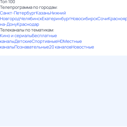
Топ 100
Телепрограмма по городам:
Санкт-Петербург
Казань
Нижний
Новгород
Челябинск
Екатеринбург
Новосибирск
Сочи
Красноя
на-Дону
Краснодар
Телеканалы по тематикам:
Кино и сериалы
Бесплатные
каналы
Детские
Спортивные
HD
Местные
каналы
Познавательные
20 каналов
Новостные