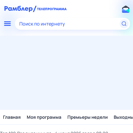
Поиск по интернету
Главная
Моя программа
Премьеры недели
Выходн