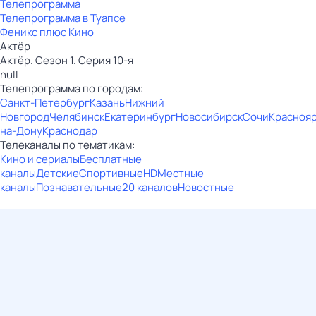
Телепрограмма
Телепрограмма в Туапсе
Феникс плюс Кино
Актёр
Актёр. Сезон 1. Серия 10-я
null
Телепрограмма по городам:
Санкт-Петербург
Казань
Нижний
Новгород
Челябинск
Екатеринбург
Новосибирск
Сочи
Красноя
на-Дону
Краснодар
Телеканалы по тематикам:
Кино и сериалы
Бесплатные
каналы
Детские
Спортивные
HD
Местные
каналы
Познавательные
20 каналов
Новостные