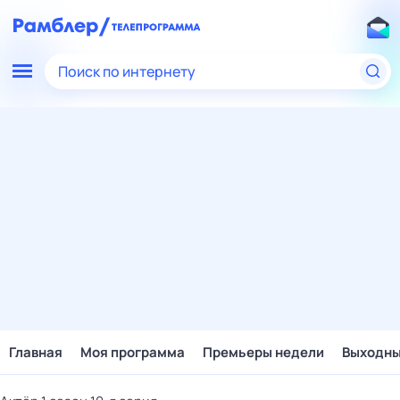
Поиск по интернету
Главная
Моя программа
Премьеры недели
Выходн